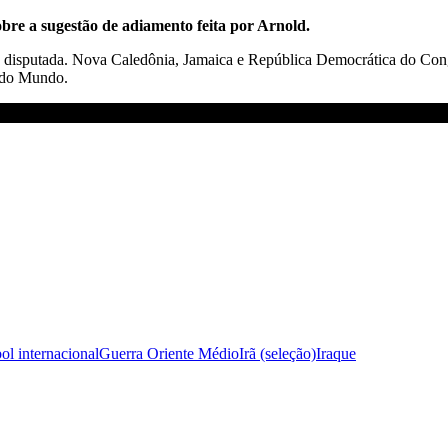
bre a sugestão de adiamento feita por Arnold.
á disputada. Nova Caledônia, Jamaica e República Democrática do Cong
a do Mundo.
ol internacional
Guerra Oriente Médio
Irã (seleção)
Iraque