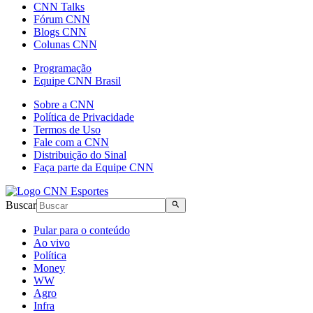
CNN Talks
Fórum CNN
Blogs CNN
Colunas CNN
Programação
Equipe CNN Brasil
Sobre a CNN
Política de Privacidade
Termos de Uso
Fale com a CNN
Distribuição do Sinal
Faça parte da Equipe CNN
Buscar
Pular para o conteúdo
Ao vivo
Política
Money
WW
Agro
Infra