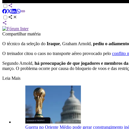
Técnico do Iraque pede adiamento de repescagem da Copa por confl
Compartilhar matéria
O técnico da seleção do
Iraque
, Graham Arnold,
pediu o adiamento
O treinador citou o caos no transporte aéreo provocado pelo
conflito 
Segundo Arnold,
há preocupação de que jogadores e membros da
março. O problema ocorre por causa do bloqueio de voos e das restr
Leia Mais
Guerra no Oriente Médio pode gerar constrangimento i