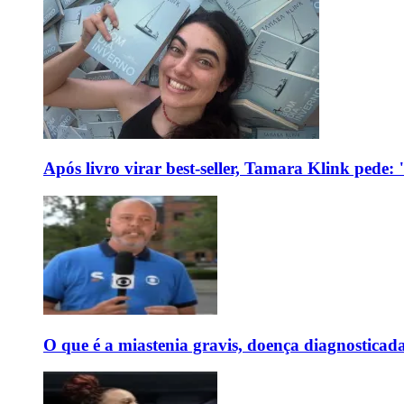
Após livro virar best-seller, Tamara Klink pede
O que é a miastenia gravis, doença diagnostica