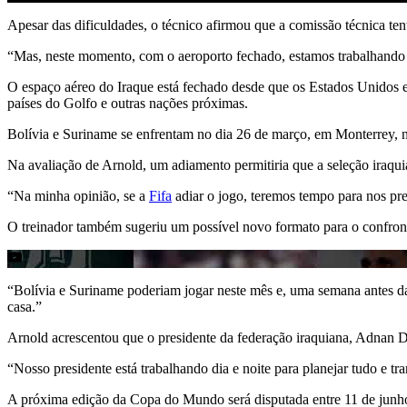
Apesar das dificuldades, o técnico afirmou que a comissão técnica tent
“Mas, neste momento, com o aeroporto fechado, estamos trabalhando m
O espaço aéreo do Iraque está fechado desde que os Estados Unidos e
países do Golfo e outras nações próximas.
Bolívia e Suriname se enfrentam no dia 26 de março, em Monterrey, na 
Na avaliação de Arnold, um adiamento permitiria que a seleção iraqui
“Na minha opinião, se a
Fifa
adiar o jogo, teremos tempo para nos pre
O treinador também sugeriu um possível novo formato para o confront
“Bolívia e Suriname poderiam jogar neste mês e, uma semana antes d
casa.”
Arnold acrescentou que o presidente da federação iraquiana, Adnan Dirj
“Nosso presidente está trabalhando dia e noite para planejar tudo e t
A próxima edição da Copa do Mundo será disputada entre 11 de junh