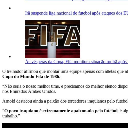
Irã suspende liga nacional de futebol após ataques dos 
Às vésperas da Copa, Fifa monitora situação no Irã apó
O treinador afirmou que montar uma equipe apenas com atletas que a
Copa do Mundo Fifa de 1986
.
“Não seria o nosso melhor time, e precisamos do melhor elenco disponí
nos Emirados Árabes Unidos.
Arnold destacou ainda a paixão dos torcedores iraquianos pelo futebol
“
O povo iraquiano é extremamente apaixonado pelo futebol
, é a
trabalho.”