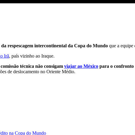
ito no Irã | LIVE CNN
 da respescagem intercontinental da Copa do Mundo
que a equipe 
no Irã
, país vizinho ao Iraque.
 comissão técnica não consigam
viajar ao México
para o confronto
ições de deslocamento no Oriente Médio.
nédito na Copa do Mundo