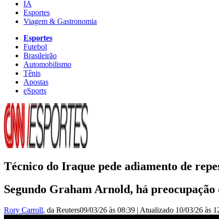
IA
Esportes
Viagem & Gastronomia
Esportes
Futebol
Brasileirão
Automobilismo
Tênis
Apostas
eSports
Técnico do Iraque pede adiamento de repe
Segundo Graham Arnold, há preocupação d
Rory Carroll
, da Reuters
09/03/26 às 08:39
|
Atualizado
10/03/26 às 1