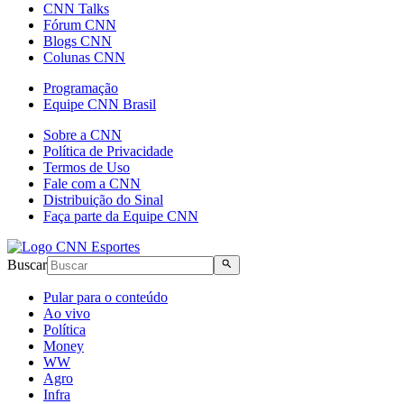
CNN Talks
Fórum CNN
Blogs CNN
Colunas CNN
Programação
Equipe CNN Brasil
Sobre a CNN
Política de Privacidade
Termos de Uso
Fale com a CNN
Distribuição do Sinal
Faça parte da Equipe CNN
Buscar
Pular para o conteúdo
Ao vivo
Política
Money
WW
Agro
Infra