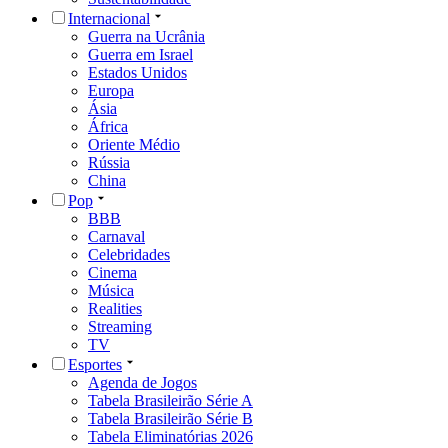
Internacional
Guerra na Ucrânia
Guerra em Israel
Estados Unidos
Europa
Ásia
África
Oriente Médio
Rússia
China
Pop
BBB
Carnaval
Celebridades
Cinema
Música
Realities
Streaming
TV
Esportes
Agenda de Jogos
Tabela Brasileirão Série A
Tabela Brasileirão Série B
Tabela Eliminatórias 2026