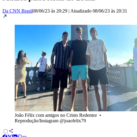
Da CNN Brasil
08/06/23 às 20:29
|
Atualizado
08/06/23 às 20:31
João Félix com amigos no Cristo Redentor
•
Reprodução/Instagram @joaofelix79