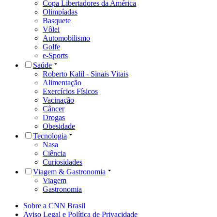
Copa Libertadores da América
Olimpíadas
Basquete
Vôlei
Automobilismo
Golfe
e-Sports
Saúde
Roberto Kalil - Sinais Vitais
Alimentação
Exercícios Físicos
Vacinação
Câncer
Drogas
Obesidade
Tecnologia
Nasa
Ciência
Curiosidades
Viagem & Gastronomia
Viagem
Gastronomia
Sobre a CNN Brasil
Aviso Legal e Política de Privacidade