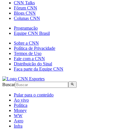
CNN Talks
Fórum CNN
Blogs CNN
Colunas CNN
Programação
Equipe CNN Brasil
Sobre a CNN
Política de Privacidade
Termos de Uso
Fale com a CNN
Distribuição do Sinal
Faça parte da Equipe CNN
Buscar
Pular para o conteúdo
Ao vivo
Política
Money
WW
Agro
Infra