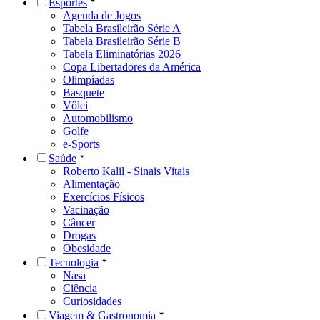
Esportes
Agenda de Jogos
Tabela Brasileirão Série A
Tabela Brasileirão Série B
Tabela Eliminatórias 2026
Copa Libertadores da América
Olimpíadas
Basquete
Vôlei
Automobilismo
Golfe
e-Sports
Saúde
Roberto Kalil - Sinais Vitais
Alimentação
Exercícios Físicos
Vacinação
Câncer
Drogas
Obesidade
Tecnologia
Nasa
Ciência
Curiosidades
Viagem & Gastronomia