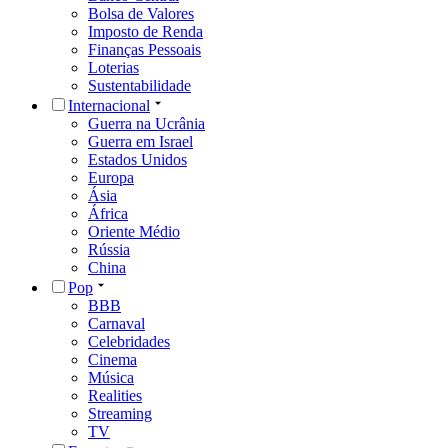
Bolsa de Valores
Imposto de Renda
Finanças Pessoais
Loterias
Sustentabilidade
Internacional
Guerra na Ucrânia
Guerra em Israel
Estados Unidos
Europa
Ásia
África
Oriente Médio
Rússia
China
Pop
BBB
Carnaval
Celebridades
Cinema
Música
Realities
Streaming
TV