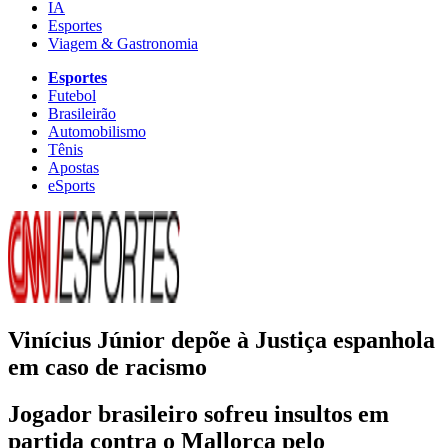
IA
Esportes
Viagem & Gastronomia
Esportes
Futebol
Brasileirão
Automobilismo
Tênis
Apostas
eSports
Vinícius Júnior depõe à Justiça espanhola
em caso de racismo
Jogador brasileiro sofreu insultos em
partida contra o Mallorca pelo