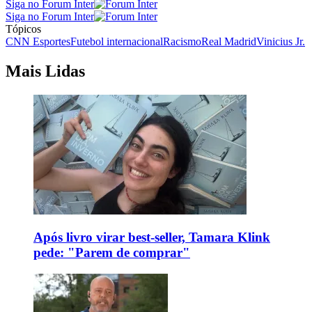
Siga no Forum Inter
Siga no Forum Inter
Tópicos
CNN Esportes
Futebol internacional
Racismo
Real Madrid
Vinicius Jr.
Mais Lidas
Após livro virar best-seller, Tamara Klink
pede: "Parem de comprar"