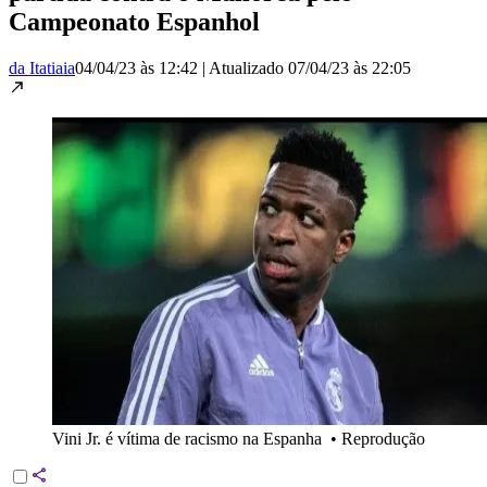
Campeonato Espanhol
da Itatiaia
04/04/23 às 12:42
|
Atualizado
07/04/23 às 22:05
Vini Jr. é vítima de racismo na Espanha
•
Reprodução