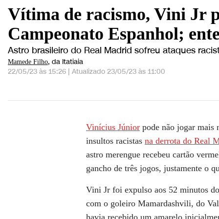
Vítima de racismo, Vini Jr p
Campeonato Espanhol; ent
Astro brasileiro do Real Madrid sofreu ataques raci
, da Itatiaia
Mamede Filho
22/05/23 às 15:26
|
Atualizado
23/05/23 às 11:00
Vítima de racismo, Vini Jr pode ser suspenso at
Vinícius Júnior
pode não jogar mais 
insultos racistas
na derrota do Real M
astro merengue recebeu cartão vermel
gancho de três jogos, justamente o qu
Vini Jr foi expulso aos 52 minutos 
com o goleiro Mamardashvili, do Val
havia recebido um amarelo inicialme