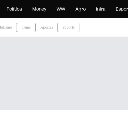
onteúdo
Política
Money
WW
Agro
Infra
Espor
bilismo
Tênis
Apostas
eSports