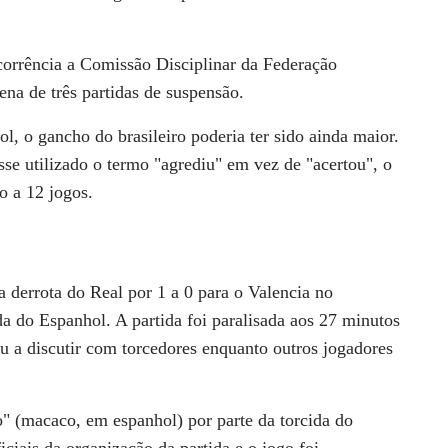
corrência a Comissão Disciplinar da Federação
ena de três partidas de suspensão.
l, o gancho do brasileiro poderia ter sido ainda maior.
esse utilizado o termo "agrediu" em vez de "acertou", o
o a 12 jogos.
 na derrota do Real por 1 a 0 para o Valencia no
da do Espanhol. A partida foi paralisada aos 27 minutos
u a discutir com torcedores enquanto outros jogadores
o" (macaco, em espanhol) por parte da torcida do
ciais da organização da partida e o jogo foi