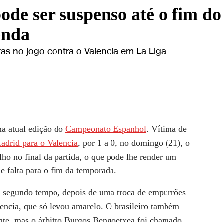
ode ser suspenso até o fim do
enda
stas no jogo contra o Valencia em La Liga
é o fim do Campeonato Espanhol | LIVE CNN
na atual edição do
Campeonato Espanhol
. Vítima de
adrid para o Valencia
, por 1 a 0, no domingo (21), o
ho no final da partida, o que pode lhe render um
e falta para o fim da temporada.
do segundo tempo, depois de uma troca de empurrões
encia, que só levou amarelo. O brasileiro também
nte, mas o árbitro Burgos Bengoetxea foi chamado