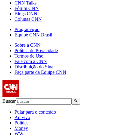
CNN Talks
Fórum CNN
Blogs CNN
Colunas CNN
Programação
Equipe CNN Brasil
Sobre a CNN
Política de Privacidade
Termos de Uso
Fale com a CNN
Distribuição do Sinal
Faça parte da Equipe CNN
Buscar
Pular para o conteúdo
Ao vivo
Política
Money
WW