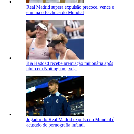
Real Madrid supera expulsão precoce, vence e
elimina o Pachuca do Mundial
Bia Haddad recebe premiação milionária após
título em Nottingham; veja
Jogador do Real Madrid expulso no Mundial é
acusado de pornografia infantil