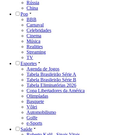
Rússia
China
Pop
BBB
Carnaval
Celebridades
Cinema
Música
Realities
Streaming
TV
Esportes
Agenda de Jogos
Tabela Brasileirão Série A
Tabela Brasileirão Série B
Tabela Eliminatórias 2026
Copa Libertadores da América
Olimpíadas
Basquete
Vôlei
Automobilismo
Golfe
e-Sports
Saúde
Roberto Kalil - Sinais Vitais