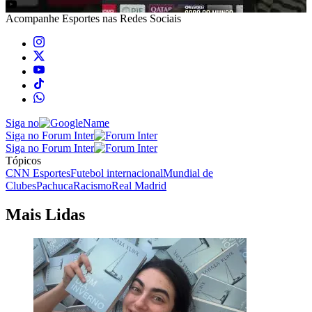
Acompanhe
Esportes
nas Redes Sociais
Siga no
Siga no Forum Inter
Siga no Forum Inter
Tópicos
CNN Esportes
Futebol internacional
Mundial de
Clubes
Pachuca
Racismo
Real Madrid
Mais Lidas