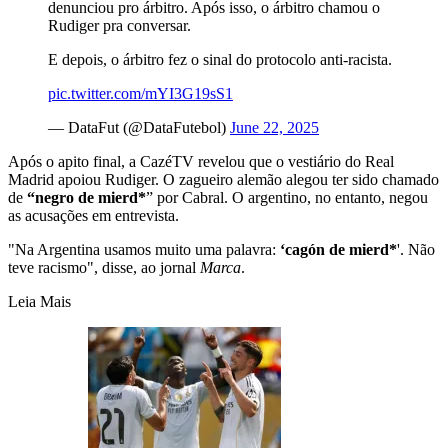
denunciou pro árbitro. Após isso, o árbitro chamou o
Rudiger pra conversar.
E depois, o árbitro fez o sinal do protocolo anti-racista.
pic.twitter.com/mYI3G19sS1
— DataFut (@DataFutebol)
June 22, 2025
Após o apito final, a CazéTV revelou que o vestiário do Real
Madrid apoiou Rudiger. O zagueiro alemão alegou ter sido chamado
de
“negro de mierd*
” por Cabral. O argentino, no entanto, negou
as acusações em entrevista.
"Na Argentina usamos muito uma palavra:
‘cagón de mierd*
'. Não
teve racismo", disse, ao jornal
Marca
.
Leia Mais