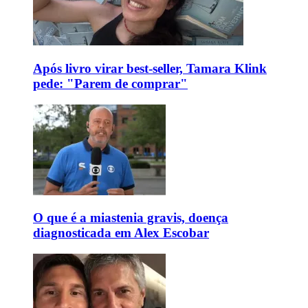
Após livro virar best-seller, Tamara Klink
pede: "Parem de comprar"
O que é a miastenia gravis, doença
diagnosticada em Alex Escobar