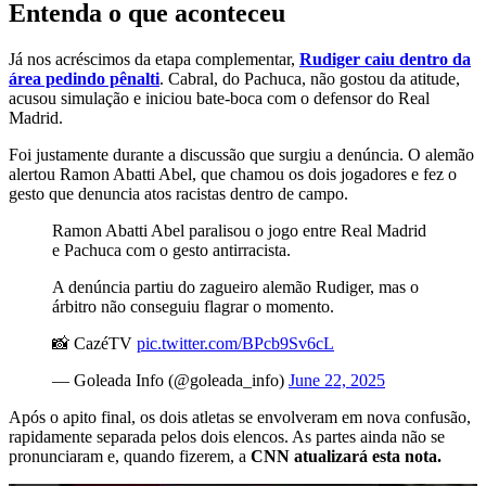
Entenda o que aconteceu
Já nos acréscimos da etapa complementar,
Rudiger caiu dentro da
área pedindo pênalti
. Cabral, do Pachuca, não gostou da atitude,
acusou simulação e iniciou bate-boca com o defensor do Real
Madrid.
Foi justamente durante a discussão que surgiu a denúncia. O alemão
alertou Ramon Abatti Abel, que chamou os dois jogadores e fez o
gesto que denuncia atos racistas dentro de campo.
Ramon Abatti Abel paralisou o jogo entre Real Madrid
e Pachuca com o gesto antirracista.
A denúncia partiu do zagueiro alemão Rudiger, mas o
árbitro não conseguiu flagrar o momento.
📸 CazéTV
pic.twitter.com/BPcb9Sv6cL
— Goleada Info (@goleada_info)
June 22, 2025
Após o apito final, os dois atletas se envolveram em nova confusão,
rapidamente separada pelos dois elencos. As partes ainda não se
pronunciaram e, quando fizerem, a
CNN atualizará esta nota.