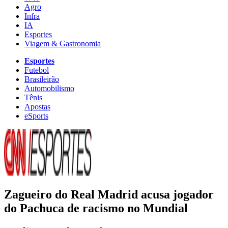
Agro
Infra
IA
Esportes
Viagem & Gastronomia
Esportes
Futebol
Brasileirão
Automobilismo
Tênis
Apostas
eSports
Zagueiro do Real Madrid acusa jogador
do Pachuca de racismo no Mundial