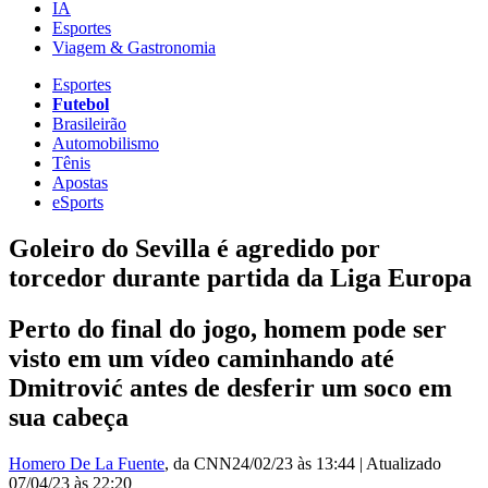
IA
Esportes
Viagem & Gastronomia
Esportes
Futebol
Brasileirão
Automobilismo
Tênis
Apostas
eSports
Goleiro do Sevilla é agredido por
torcedor durante partida da Liga Europa
Perto do final do jogo, homem pode ser
visto em um vídeo caminhando até
Dmitrović antes de desferir um soco em
sua cabeça
Homero De La Fuente
, da CNN
24/02/23 às 13:44
|
Atualizado
07/04/23 às 22:20