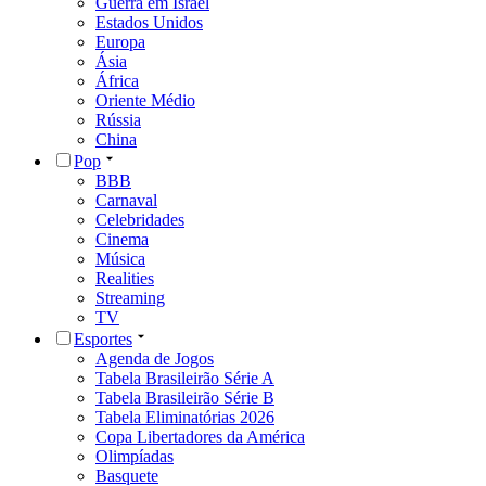
Guerra em Israel
Estados Unidos
Europa
Ásia
África
Oriente Médio
Rússia
China
Pop
BBB
Carnaval
Celebridades
Cinema
Música
Realities
Streaming
TV
Esportes
Agenda de Jogos
Tabela Brasileirão Série A
Tabela Brasileirão Série B
Tabela Eliminatórias 2026
Copa Libertadores da América
Olimpíadas
Basquete