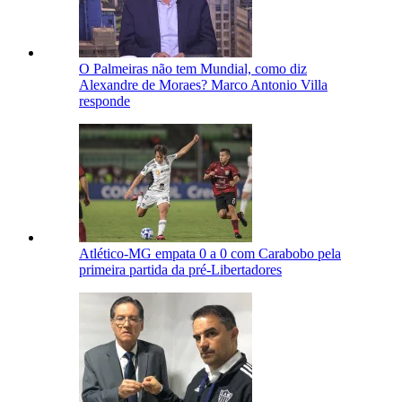
O Palmeiras não tem Mundial, como diz
Alexandre de Moraes? Marco Antonio Villa
responde
Atlético-MG empata 0 a 0 com Carabobo pela
primeira partida da pré-Libertadores