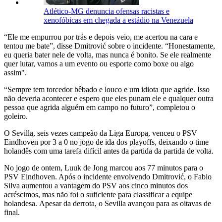
Atlético-MG denuncia ofensas racistas e
xenofóbicas em chegada a estádio na Venezuela
“Ele me empurrou por trás e depois veio, me acertou na cara e
tentou me bate”, disse Dmitrović sobre o incidente. “Honestamente,
eu queria bater nele de volta, mas nunca é bonito. Se ele realmente
quer lutar, vamos a um evento ou esporte como boxe ou algo
assim".
“Sempre tem torcedor bêbado e louco e um idiota que agride. Isso
não deveria acontecer e espero que eles punam ele e qualquer outra
pessoa que agrida alguém em campo no futuro”, completou o
goleiro.
O Sevilla, seis vezes campeão da Liga Europa, venceu o PSV
Eindhoven por 3 a 0 no jogo de ida dos playoffs, deixando o time
holandês com uma tarefa difícil antes da partida da partida de volta.
No jogo de ontem, Luuk de Jong marcou aos 77 minutos para o
PSV Eindhoven. Após o incidente envolvendo Dmitrović, o Fabio
Silva aumentou a vantagem do PSV aos cinco minutos dos
acréscimos, mas não foi o suficiente para classificar a equipe
holandesa. Apesar da derrota, o Sevilla avançou para as oitavas de
final.