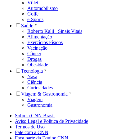
Vôlei
Automobilismo
Golfe
e-Sports
Saúde
Roberto Kalil - Sinais Vitais
Alimentação
Exercícios Físicos
Vacinação
Câncer
Drogas
Obesidade
Tecnologia
Nasa
Ciência
Curiosidades
Viagem & Gastronomia
Viagem
Gastronomia
Sobre a CNN Brasil
Aviso Legal e Política de Privacidade
Termos de Uso
Fale com a CNN
Faça parte da Equipe CNN