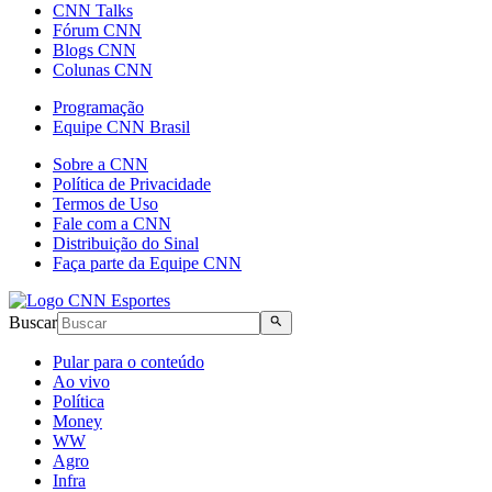
CNN Talks
Fórum CNN
Blogs CNN
Colunas CNN
Programação
Equipe CNN Brasil
Sobre a CNN
Política de Privacidade
Termos de Uso
Fale com a CNN
Distribuição do Sinal
Faça parte da Equipe CNN
Buscar
Pular para o conteúdo
Ao vivo
Política
Money
WW
Agro
Infra