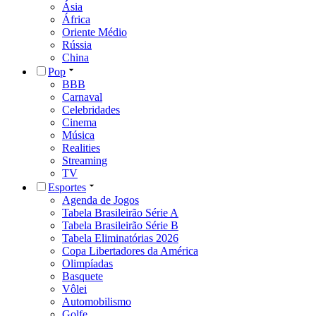
Ásia
África
Oriente Médio
Rússia
China
Pop
BBB
Carnaval
Celebridades
Cinema
Música
Realities
Streaming
TV
Esportes
Agenda de Jogos
Tabela Brasileirão Série A
Tabela Brasileirão Série B
Tabela Eliminatórias 2026
Copa Libertadores da América
Olimpíadas
Basquete
Vôlei
Automobilismo
Golfe