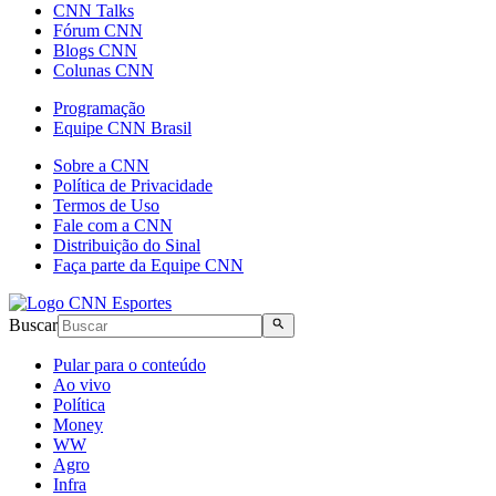
CNN Talks
Fórum CNN
Blogs CNN
Colunas CNN
Programação
Equipe CNN Brasil
Sobre a CNN
Política de Privacidade
Termos de Uso
Fale com a CNN
Distribuição do Sinal
Faça parte da Equipe CNN
Buscar
Pular para o conteúdo
Ao vivo
Política
Money
WW
Agro
Infra