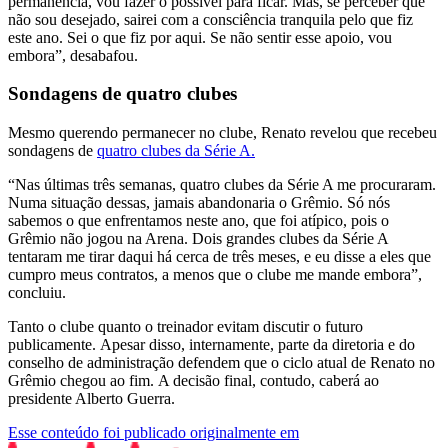
permanência, vou fazer o possível para ficar. Mas, se perceber que
não sou desejado, sairei com a consciência tranquila pelo que fiz
este ano. Sei o que fiz por aqui. Se não sentir esse apoio, vou
embora”, desabafou.
Sondagens de quatro clubes
Mesmo querendo permanecer no clube, Renato revelou que recebeu
sondagens de
quatro clubes da Série A.
“Nas últimas três semanas, quatro clubes da Série A me procuraram.
Numa situação dessas, jamais abandonaria o Grêmio. Só nós
sabemos o que enfrentamos neste ano, que foi atípico, pois o
Grêmio não jogou na Arena. Dois grandes clubes da Série A
tentaram me tirar daqui há cerca de três meses, e eu disse a eles que
cumpro meus contratos, a menos que o clube me mande embora”,
concluiu.
Tanto o clube quanto o treinador evitam discutir o futuro
publicamente.
Apesar disso, internamente, parte da diretoria e do
conselho de administração defendem que o ciclo atual de Renato no
Grêmio chegou ao fim.
A decisão final, contudo, caberá ao
presidente Alberto Guerra.
Esse conteúdo foi publicado originalmente em