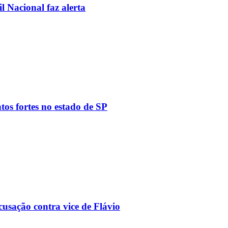
l Nacional faz alerta
tos fortes no estado de SP
usação contra vice de Flávio