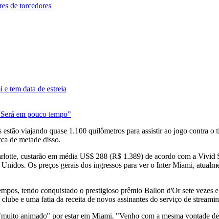
res de torcedores
 e tem data de estreia
: “Será em pouco tempo”
estão viajando quase 1.100 quilômetros para assistir ao jogo contra o
rca de metade disso.
arlotte, custarão em média US$ 288 (R$ 1.389) de acordo com a Vivid 
Unidos. Os preços gerais dos ingressos para ver o Inter Miami, atualm
empos, tendo conquistado o prestigioso prêmio Ballon d'Or sete vezes 
 clube e uma fatia da receita de novos assinantes do serviço de strea
á "muito animado" por estar em Miami. "Venho com a mesma vontade de c