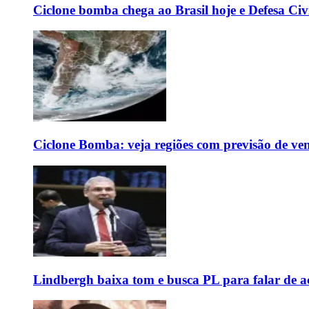
Ciclone bomba chega ao Brasil hoje e Defesa Civi
Ciclone Bomba: veja regiões com previsão de ven
Lindbergh baixa tom e busca PL para falar de ac