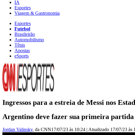
IA
Esportes
Viagem & Gastronomia
Esportes
Futebol
Brasileirão
Automobilismo
Tênis
Apostas
eSports
Ingressos para a estreia de Messi nos Esta
Argentino deve fazer sua primeira partida
Jordan Valinsky
, da CNN
17/07/23 às 10:24
|
Atualizado
17/07/23 às 