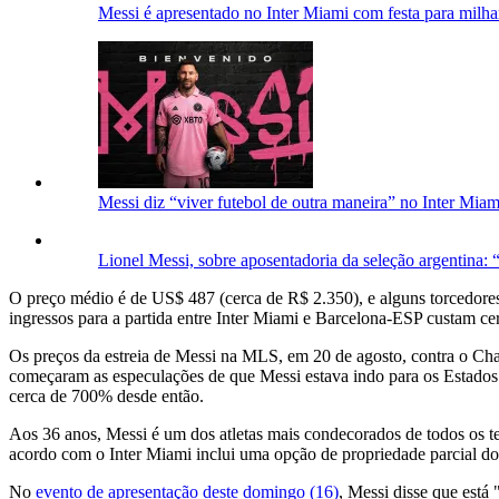
Messi é apresentado no Inter Miami com festa para milha
Messi diz “viver futebol de outra maneira” no Inter Miami
Lionel Messi, sobre aposentadoria da seleção argentina
O preço médio é de US$ 487 (cerca de R$ 2.350), e alguns torcedores 
ingressos para a partida entre Inter Miami e Barcelona-ESP custam ce
Os preços da estreia de Messi na MLS, em 20 de agosto, contra o Ch
começaram as especulações de que Messi estava indo para os Estados 
cerca de 700% desde então.
Aos 36 anos, Messi é um dos atletas mais condecorados de todos os t
acordo com o Inter Miami inclui uma opção de propriedade parcial do
No
evento de apresentação deste domingo (16)
, Messi disse que est