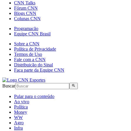
CNN Talks
Fórum CNN
Blogs CNN
Colunas CNN
Programação
Equipe CNN Brasil
Sobre a CNN
Política de Privacidade
Termos de Uso
Fale com a CNN
Distribuição do Sinal
Faça parte da Equipe CNN
Buscar
Pular para o conteúdo
Ao vivo
Política
Money
WW
Agro
Infra