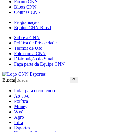
Fórum CNN
Blogs CNN
Colunas CNN
Programação
Equipe CNN Brasil
Sobre a CNN
Política de Privacidade
Termos de Uso
Fale com a CNN
Distribuição do Sinal
Faça parte da Equipe CNN
Buscar
Pular para o conteúdo
Ao vivo
Política
Money
WW
Agro
Infra
Esportes