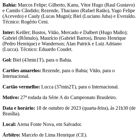
Bahia:
Marcos Felipe; Gilberto, Kanu, Vitor Hugo (Raul Gustavo)
e Camilo Cândido; Rezende, Thaciano (Rafael Ratão), Yago Felipe
(Acevedo) e Cauly (Lucas Mugni); Biel (Luciano Juba) e Everaldo.
Técnico: Rogério Ceni.
Inter:
Keiller; Bustos, Vitão, Mercado e Dalbert (Hugo Mallo);
Gabriel (Rômulo), Maurício (Gabriel Barros), Bruno Henrique
(Pedro Henrique) e Wanderson; Alan Patrick e Luiz Adriano
(Lucca). Técnico: Eduardo Coudet.
Gol:
Biel (43min1T), para o Bahia.
Cartões amarelos:
Rezende, para o Bahia; Vitão, para o
Internacional.
Cartão vermelho:
Lucca (37min2T), para o Internacional.
Motivo:
27ª rodada da Série A do Campeonato Brasileiro.
Data e horário:
18 de outubro de 2023 (quarta-feira), às 21h30 (de
Brasília).
Local:
Arena Fonte Nova, em Salvador.
Árbitro:
Marcelo de Lima Henrique (CE).