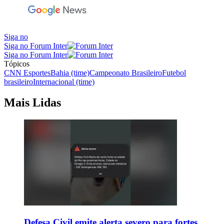
Siga no
Siga no Forum Inter
Siga no Forum Inter
Tópicos
CNN Esportes
Bahia (time)
Campeonato Brasileiro
Futebol
brasileiro
Internacional (time)
Mais Lidas
Defesa Civil emite alerta severo para fortes