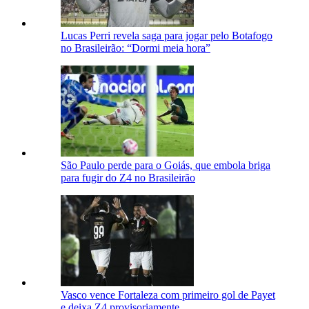
Lucas Perri revela saga para jogar pelo Botafogo
no Brasileirão: “Dormi meia hora”
São Paulo perde para o Goiás, que embola briga
para fugir do Z4 no Brasileirão
Vasco vence Fortaleza com primeiro gol de Payet
e deixa Z4 provisoriamente