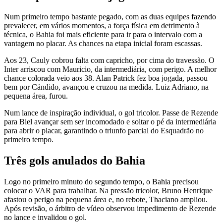
Num primeiro tempo bastante pegado, com as duas equipes fazendo
prevalecer, em vários momentos, a força física em detrimento à
técnica, o Bahia foi mais eficiente para ir para o intervalo com a
vantagem no placar. As chances na etapa inicial foram escassas.
Aos 23, Cauly cobrou falta com capricho, por cima do travessão. O
Inter arriscou com Mauricio, da intermediária, com perigo. A melhor
chance colorada veio aos 38. Alan Patrick fez boa jogada, passou
bem por Cándido, avançou e cruzou na medida. Luiz Adriano, na
pequena área, furou.
Num lance de inspiração individual, o gol tricolor. Passe de Rezende
para Biel avançar sem ser incomodado e soltar o pé da intermediária
para abrir o placar, garantindo o triunfo parcial do Esquadrão no
primeiro tempo.
Três gols anulados do Bahia
Logo no primeiro minuto do segundo tempo, o Bahia precisou
colocar o VAR para trabalhar. Na pressão tricolor, Bruno Henrique
afastou o perigo na pequena área e, no rebote, Thaciano ampliou.
Após revisão, o árbitro de vídeo observou impedimento de Rezende
no lance e invalidou o gol.