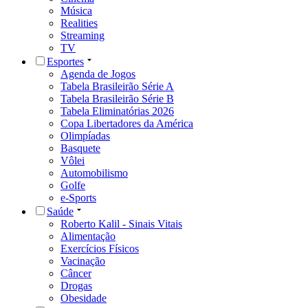
Música
Realities
Streaming
TV
Esportes
Agenda de Jogos
Tabela Brasileirão Série A
Tabela Brasileirão Série B
Tabela Eliminatórias 2026
Copa Libertadores da América
Olimpíadas
Basquete
Vôlei
Automobilismo
Golfe
e-Sports
Saúde
Roberto Kalil - Sinais Vitais
Alimentação
Exercícios Físicos
Vacinação
Câncer
Drogas
Obesidade