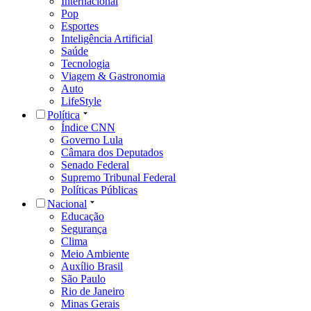
Internacional
Pop
Esportes
Inteligência Artificial
Saúde
Tecnologia
Viagem & Gastronomia
Auto
LifeStyle
Política
Índice CNN
Governo Lula
Câmara dos Deputados
Senado Federal
Supremo Tribunal Federal
Políticas Públicas
Nacional
Educação
Segurança
Clima
Meio Ambiente
Auxílio Brasil
São Paulo
Rio de Janeiro
Minas Gerais