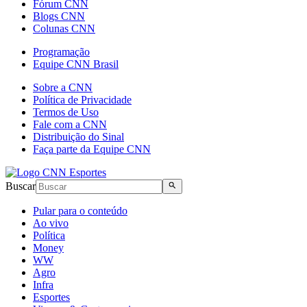
Fórum CNN
Blogs CNN
Colunas CNN
Programação
Equipe CNN Brasil
Sobre a CNN
Política de Privacidade
Termos de Uso
Fale com a CNN
Distribuição do Sinal
Faça parte da Equipe CNN
Buscar
Pular para o conteúdo
Ao vivo
Política
Money
WW
Agro
Infra
Esportes