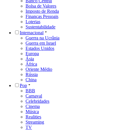
Banco Central
Bolsa de Valores
Imposto de Renda
Finanças Pessoais
Loterias
Sustentabilidade
Internacional
Guerra na Ucrânia
Guerra em Israel
Estados Unidos
Europa
Ásia
África
Oriente Médio
Rússia
China
Pop
BBB
Carnaval
Celebridades
Cinema
Música
Realities
Streaming
TV