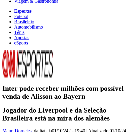
Viagem & Gastronomia
Esportes
Futebol
Brasileirão
Automobilismo
Tênis
Apostas
eSports
Inter pode receber milhões com possível
venda de Alisson ao Bayern
Jogador do Liverpool e da Seleção
Brasileira está na mira dos alemães
Mauri Dorneles
, da Itatiaia
01/10/24 às 19:40
|
Atualizado
01/10/24