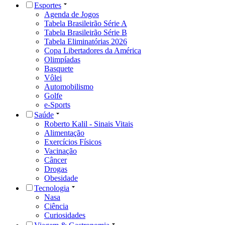
Esportes
Agenda de Jogos
Tabela Brasileirão Série A
Tabela Brasileirão Série B
Tabela Eliminatórias 2026
Copa Libertadores da América
Olimpíadas
Basquete
Vôlei
Automobilismo
Golfe
e-Sports
Saúde
Roberto Kalil - Sinais Vitais
Alimentação
Exercícios Físicos
Vacinação
Câncer
Drogas
Obesidade
Tecnologia
Nasa
Ciência
Curiosidades