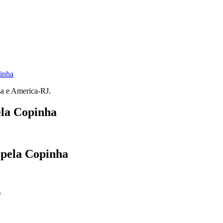
pinha
sa e America-RJ.
ela Copinha
 pela Copinha
)