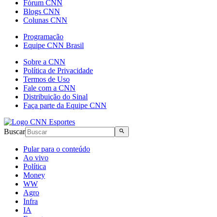
Fórum CNN
Blogs CNN
Colunas CNN
Programação
Equipe CNN Brasil
Sobre a CNN
Política de Privacidade
Termos de Uso
Fale com a CNN
Distribuição do Sinal
Faça parte da Equipe CNN
Buscar
Pular para o conteúdo
Ao vivo
Política
Money
WW
Agro
Infra
IA