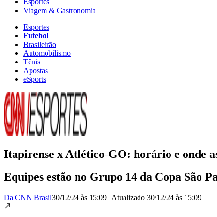
Esportes
Viagem & Gastronomia
Esportes
Futebol
Brasileirão
Automobilismo
Tênis
Apostas
eSports
Itapirense x Atlético-GO: horário e onde a
Equipes estão no Grupo 14 da Copa São Pau
Da CNN Brasil
30/12/24 às 15:09
|
Atualizado
30/12/24 às 15:09