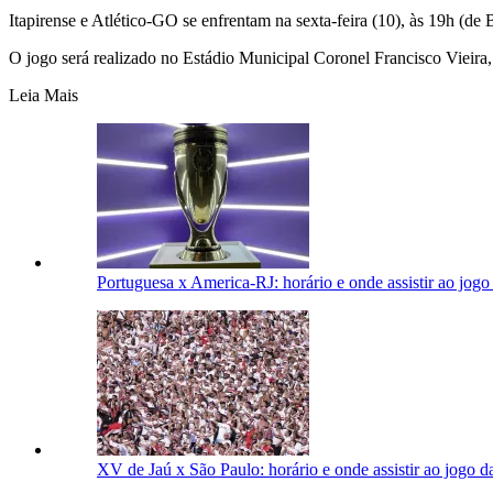
Itapirense e Atlético-GO se enfrentam na sexta-feira (10), às 19h (de 
O jogo será realizado no Estádio Municipal Coronel Francisco Vieira, 
Leia Mais
Portuguesa x America-RJ: horário e onde assistir ao jog
XV de Jaú x São Paulo: horário e onde assistir ao jogo 