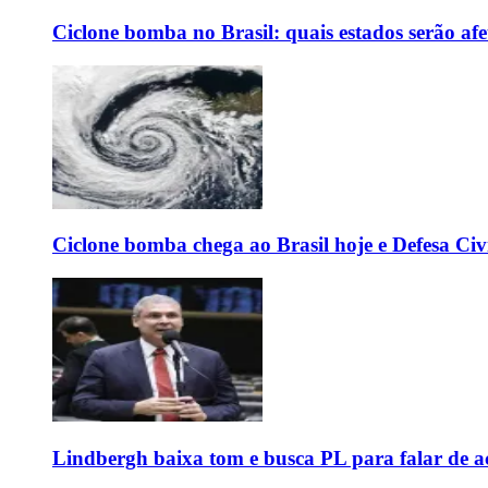
Ciclone bomba no Brasil: quais estados serão af
Ciclone bomba chega ao Brasil hoje e Defesa Civi
Lindbergh baixa tom e busca PL para falar de ac