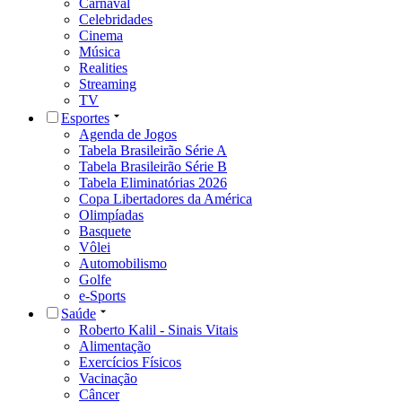
Carnaval
Celebridades
Cinema
Música
Realities
Streaming
TV
Esportes
Agenda de Jogos
Tabela Brasileirão Série A
Tabela Brasileirão Série B
Tabela Eliminatórias 2026
Copa Libertadores da América
Olimpíadas
Basquete
Vôlei
Automobilismo
Golfe
e-Sports
Saúde
Roberto Kalil - Sinais Vitais
Alimentação
Exercícios Físicos
Vacinação
Câncer