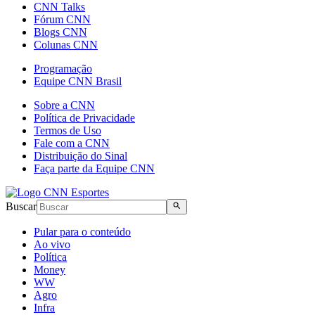
CNN Talks
Fórum CNN
Blogs CNN
Colunas CNN
Programação
Equipe CNN Brasil
Sobre a CNN
Política de Privacidade
Termos de Uso
Fale com a CNN
Distribuição do Sinal
Faça parte da Equipe CNN
Buscar
Pular para o conteúdo
Ao vivo
Política
Money
WW
Agro
Infra