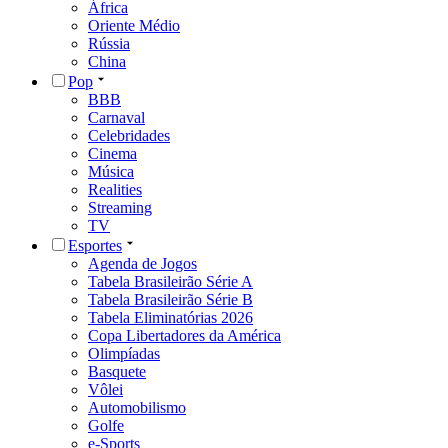
África
Oriente Médio
Rússia
China
Pop
BBB
Carnaval
Celebridades
Cinema
Música
Realities
Streaming
TV
Esportes
Agenda de Jogos
Tabela Brasileirão Série A
Tabela Brasileirão Série B
Tabela Eliminatórias 2026
Copa Libertadores da América
Olimpíadas
Basquete
Vôlei
Automobilismo
Golfe
e-Sports