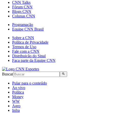
CNN Talks
Fórum CNN
Blogs CNN
Colunas CNN
Programação
Equipe CNN Brasil
Sobre a CNN
Política de Privacidade
Termos de Uso
Fale com a CNN
Distribuição do Sinal
Faça parte da Equipe CNN
Buscar
Pular para o conteúdo
Ao vivo
Política
Money
WW
Agro
Infra