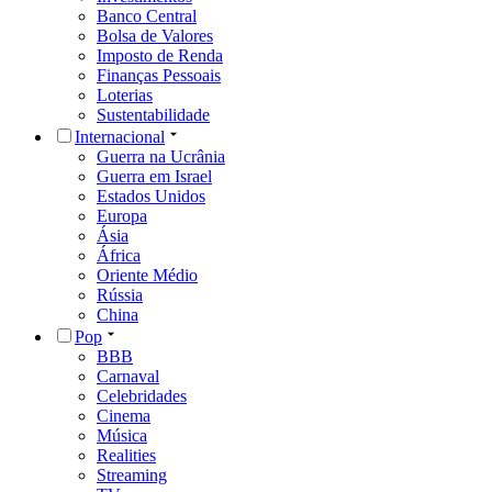
Banco Central
Bolsa de Valores
Imposto de Renda
Finanças Pessoais
Loterias
Sustentabilidade
Internacional
Guerra na Ucrânia
Guerra em Israel
Estados Unidos
Europa
Ásia
África
Oriente Médio
Rússia
China
Pop
BBB
Carnaval
Celebridades
Cinema
Música
Realities
Streaming