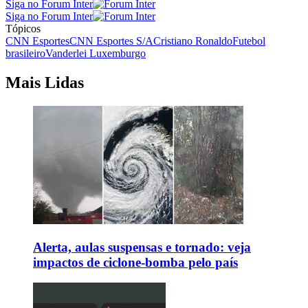
Siga no Forum Inter
Siga no Forum Inter
Tópicos
CNN Esportes
CNN Esportes S/A
Cristiano Ronaldo
Futebol
brasileiro
Vanderlei Luxemburgo
Mais Lidas
Alerta, aulas suspensas e tornado: veja
impactos de ciclone-bomba pelo país