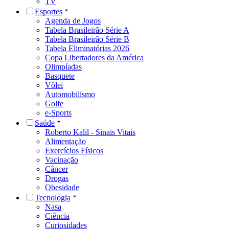
TV
Esportes
Agenda de Jogos
Tabela Brasileirão Série A
Tabela Brasileirão Série B
Tabela Eliminatórias 2026
Copa Libertadores da América
Olimpíadas
Basquete
Vôlei
Automobilismo
Golfe
e-Sports
Saúde
Roberto Kalil - Sinais Vitais
Alimentação
Exercícios Físicos
Vacinação
Câncer
Drogas
Obesidade
Tecnologia
Nasa
Ciência
Curiosidades