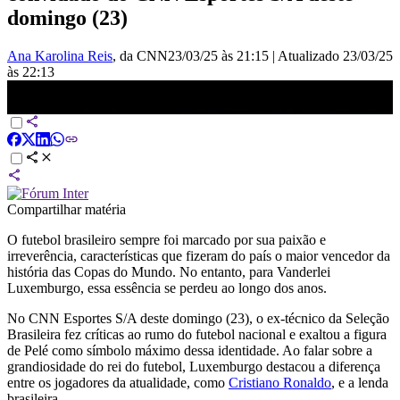
domingo (23)
Ana Karolina Reis
, da CNN
23/03/25 às 21:15
|
Atualizado
23/03/25
às 22:13
Luxemburgo sobre CR7: “Ele não tem noção do que é ser o
melhor” | ESPORTES S/A
Compartilhar matéria
O futebol brasileiro sempre foi marcado por sua paixão e
irreverência, características que fizeram do país o maior vencedor da
história das Copas do Mundo. No entanto, para Vanderlei
Luxemburgo, essa essência se perdeu ao longo dos anos.
No CNN Esportes S/A deste domingo (23), o ex-técnico da Seleção
Brasileira fez críticas ao rumo do futebol nacional e exaltou a figura
de Pelé como símbolo máximo dessa identidade. Ao falar sobre a
grandiosidade do rei do futebol, Luxemburgo destacou a diferença
entre os jogadores da atualidade, como
Cristiano Ronaldo
, e a lenda
brasileira.