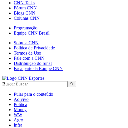
CNN Talks
Fórum CNN
Blogs CNN
Colunas CNN
Programação
Equipe CNN Brasil
Sobre a CNN
Política de Privacidade
Termos de Uso
Fale com a CNN
Distribuição do Sinal
Faça parte da Equipe CNN
Buscar
Pular para o conteúdo
Ao vivo
Política
Money
WW
Agro
Infra