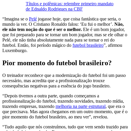
Títulos e polêmicas: relembre primeiro mandato
de Ednaldo Rodrigues na CBF
“Imagina se o
Pelé
jogasse hoje, que coisa fantástica que seria, o
mundo ia ver. O Cristiano Ronaldo falou: ‘Eu fui o melhor’.
Não,
ele não tem noção do que é ser o melhor.
Ele é um bom jogador,
que foi preparado para se tornar um bom jogador, mas se ele olhar o
Pelé, ele não tinha absolutamente nada para se tornar o rei do
futebol. Então, foi período mágico do
futebol brasileiro
”, afirmou
Luxemburgo.
Pior momento do futebol brasileiro?
O treinador reconhece que a modernização do futebol foi um passo
necessário, mas acredita que a profissionalização trouxe
consequências negativas para a essência do jogo brasileiro.
“Depois tivemos a outra parte, quando começamos a
profissionalização do futebol, trazendo novidades, trazendo mídia,
trazendo empresas, trazendo
melhoria na parte estrutural
, que era o
que precisava. Mas agora chegamos em um outro momento, que é o
pior momento do futebol brasileiro, ao meu ver”, revelou.
“Tudo aquilo que nós construímos, tudo que vem sendo trazido para