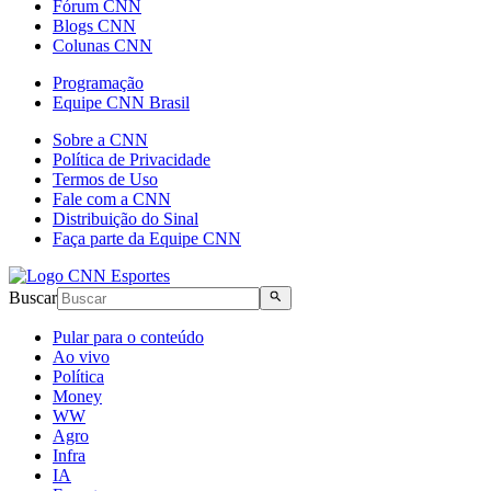
Fórum CNN
Blogs CNN
Colunas CNN
Programação
Equipe CNN Brasil
Sobre a CNN
Política de Privacidade
Termos de Uso
Fale com a CNN
Distribuição do Sinal
Faça parte da Equipe CNN
Buscar
Pular para o conteúdo
Ao vivo
Política
Money
WW
Agro
Infra
IA