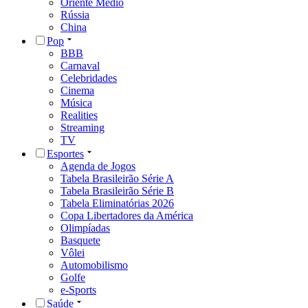
Oriente Médio
Rússia
China
Pop
BBB
Carnaval
Celebridades
Cinema
Música
Realities
Streaming
TV
Esportes
Agenda de Jogos
Tabela Brasileirão Série A
Tabela Brasileirão Série B
Tabela Eliminatórias 2026
Copa Libertadores da América
Olimpíadas
Basquete
Vôlei
Automobilismo
Golfe
e-Sports
Saúde