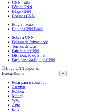
CNN Talks
Fórum CNN
Blogs CNN
Colunas CNN
Programação
Equipe CNN Brasil
Sobre a CNN
Política de Privacidade
Termos de Uso
Fale com a CNN
Distribuição do Sinal
Faça parte da Equipe CNN
Buscar
Pular para o conteúdo
Ao vivo
Política
Money
WW
Agro
Infra