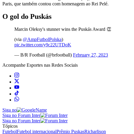
Paris, que também contou com homenagem ao Rei Pelé.
O gol do Puskás
Marcin Oleksy's stunner wins the Puskás Award 👏
(via
@AmpFutbolPolska
)
pic.twitter.com/y9c22UTDoK
— B/R Football (@brfootball)
February 27, 2023
Acompanhe
Esportes
nas Redes Sociais
Siga no
Siga no Forum Inter
Siga no Forum Inter
Tópicos
Futebol
Futebol internacional
Prêmio Puskas
Richarlison