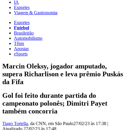
IA
Esportes
Viagem & Gastronomia
Esportes
Futebol
Brasileirão
Automobilismo
Tênis
Apostas
eSports
Marcin Oleksy, jogador amputado,
supera Richarlison e leva prêmio Puskás
da Fifa
Gol foi feito durante partida do
campeonato polonês; Dimitri Payet
também concorria
Tiago Tortella
, da CNN
, em São Paulo
27/02/23 às 17:38
|
Atualizado
27/02/23 às 17:48