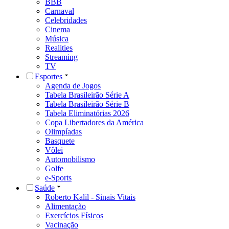
BBB
Carnaval
Celebridades
Cinema
Música
Realities
Streaming
TV
Esportes
Agenda de Jogos
Tabela Brasileirão Série A
Tabela Brasileirão Série B
Tabela Eliminatórias 2026
Copa Libertadores da América
Olimpíadas
Basquete
Vôlei
Automobilismo
Golfe
e-Sports
Saúde
Roberto Kalil - Sinais Vitais
Alimentação
Exercícios Físicos
Vacinação