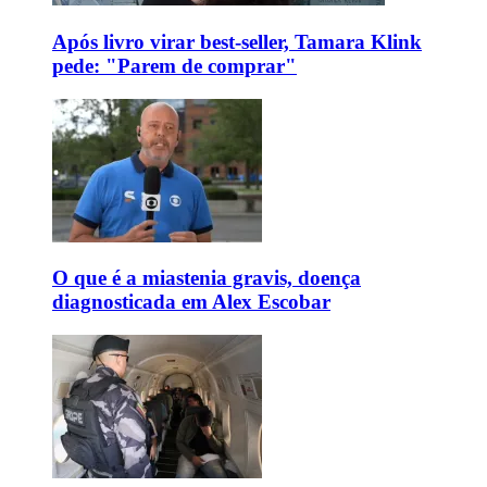
Após livro virar best-seller, Tamara Klink
pede: "Parem de comprar"
O que é a miastenia gravis, doença
diagnosticada em Alex Escobar