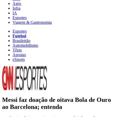
Agro
Infra
IA
Esportes
Viagem & Gastronomia
Esportes
Futebol
Brasileirão
Automobilismo
Tênis
Apostas
eSports
Messi faz doação de oitava Bola de Ouro
ao Barcelona; entenda