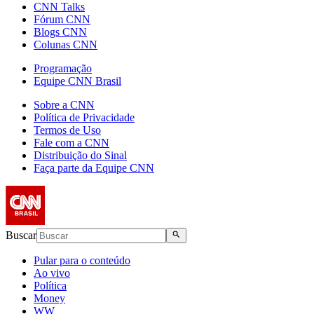
CNN Talks
Fórum CNN
Blogs CNN
Colunas CNN
Programação
Equipe CNN Brasil
Sobre a CNN
Política de Privacidade
Termos de Uso
Fale com a CNN
Distribuição do Sinal
Faça parte da Equipe CNN
Buscar
Pular para o conteúdo
Ao vivo
Política
Money
WW