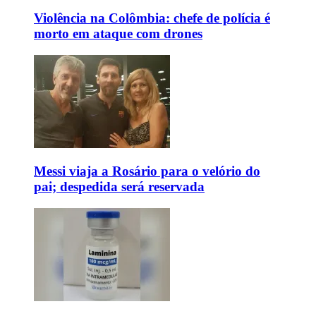
Violência na Colômbia: chefe de polícia é
morto em ataque com drones
Messi viaja a Rosário para o velório do
pai; despedida será reservada