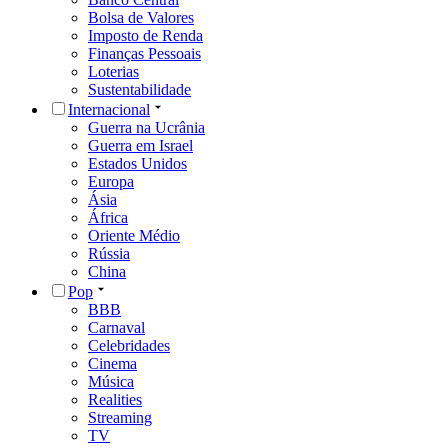
Bolsa de Valores
Imposto de Renda
Finanças Pessoais
Loterias
Sustentabilidade
Internacional
Guerra na Ucrânia
Guerra em Israel
Estados Unidos
Europa
Ásia
África
Oriente Médio
Rússia
China
Pop
BBB
Carnaval
Celebridades
Cinema
Música
Realities
Streaming
TV