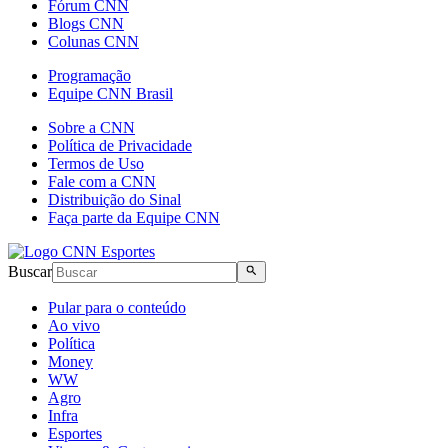
Fórum CNN
Blogs CNN
Colunas CNN
Programação
Equipe CNN Brasil
Sobre a CNN
Política de Privacidade
Termos de Uso
Fale com a CNN
Distribuição do Sinal
Faça parte da Equipe CNN
Buscar
Pular para o conteúdo
Ao vivo
Política
Money
WW
Agro
Infra
Esportes