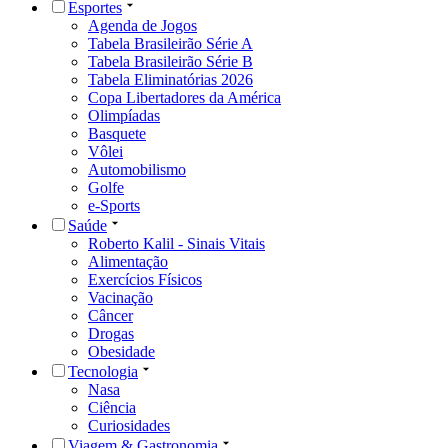
Esportes
Agenda de Jogos
Tabela Brasileirão Série A
Tabela Brasileirão Série B
Tabela Eliminatórias 2026
Copa Libertadores da América
Olimpíadas
Basquete
Vôlei
Automobilismo
Golfe
e-Sports
Saúde
Roberto Kalil - Sinais Vitais
Alimentação
Exercícios Físicos
Vacinação
Câncer
Drogas
Obesidade
Tecnologia
Nasa
Ciência
Curiosidades
Viagem & Gastronomia