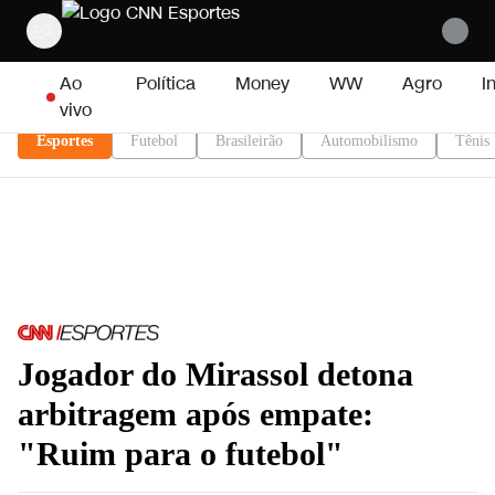
Pular para o conteúdo
Ao
Política
Money
WW
Agro
I
vivo
Esportes
Futebol
Brasileirão
Automobilismo
Tênis
Jogador do Mirassol detona
arbitragem após empate:
"Ruim para o futebol"