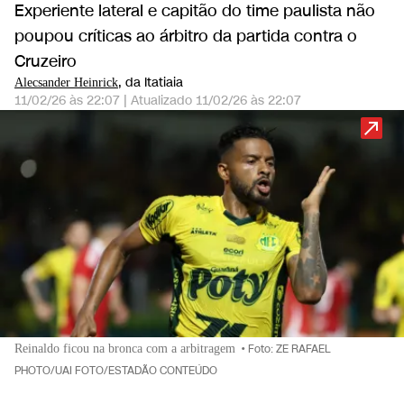
Experiente lateral e capitão do time paulista não
poupou críticas ao árbitro da partida contra o
Cruzeiro
, da Itatiaia
Alecsander Heinrick
11/02/26 às 22:07
|
Atualizado
11/02/26 às 22:07
Reinaldo ficou na bronca com a arbitragem
•
Foto: ZE RAFAEL
PHOTO/UAI FOTO/ESTADÃO CONTEÚDO