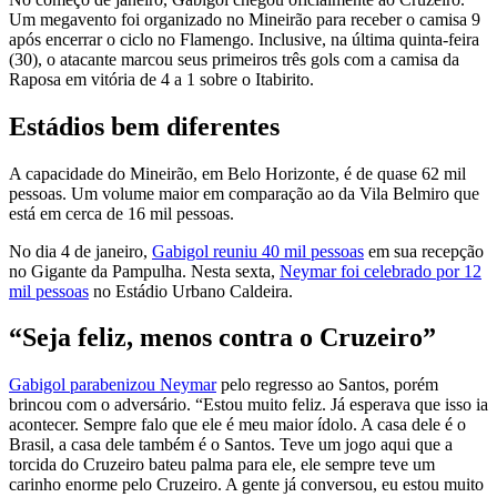
Um megavento foi organizado no Mineirão para receber o camisa 9
após encerrar o ciclo no Flamengo. Inclusive, na última quinta-feira
(30), o atacante marcou seus primeiros três gols com a camisa da
Raposa em vitória de 4 a 1 sobre o Itabirito.
Estádios bem diferentes
A capacidade do Mineirão, em Belo Horizonte, é de quase 62 mil
pessoas. Um volume maior em comparação ao da Vila Belmiro que
está em cerca de 16 mil pessoas.
No dia 4 de janeiro,
Gabigol reuniu 40 mil pessoas
em sua recepção
no Gigante da Pampulha. Nesta sexta,
Neymar foi celebrado por 12
mil pessoas
no Estádio Urbano Caldeira.
“Seja feliz, menos contra o Cruzeiro”
Gabigol parabenizou Neymar
pelo regresso ao Santos, porém
brincou com o adversário. “Estou muito feliz. Já esperava que isso ia
acontecer. Sempre falo que ele é meu maior ídolo. A casa dele é o
Brasil, a casa dele também é o Santos. Teve um jogo aqui que a
torcida do Cruzeiro bateu palma para ele, ele sempre teve um
carinho enorme pelo Cruzeiro. A gente já conversou, eu estou muito