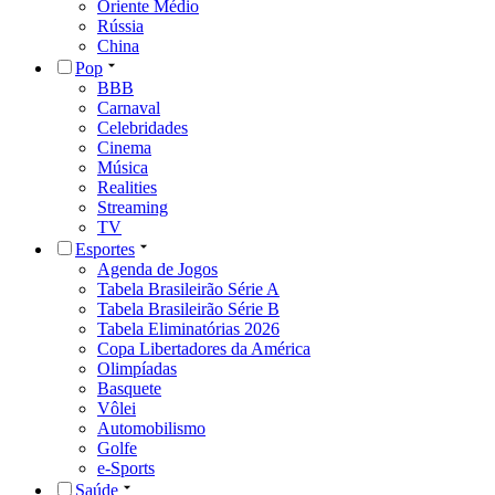
Oriente Médio
Rússia
China
Pop
BBB
Carnaval
Celebridades
Cinema
Música
Realities
Streaming
TV
Esportes
Agenda de Jogos
Tabela Brasileirão Série A
Tabela Brasileirão Série B
Tabela Eliminatórias 2026
Copa Libertadores da América
Olimpíadas
Basquete
Vôlei
Automobilismo
Golfe
e-Sports
Saúde