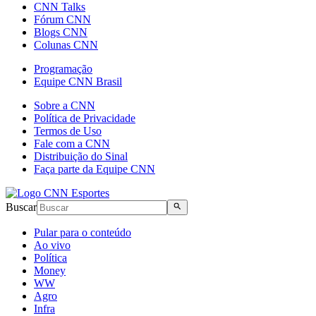
CNN Talks
Fórum CNN
Blogs CNN
Colunas CNN
Programação
Equipe CNN Brasil
Sobre a CNN
Política de Privacidade
Termos de Uso
Fale com a CNN
Distribuição do Sinal
Faça parte da Equipe CNN
Buscar
Pular para o conteúdo
Ao vivo
Política
Money
WW
Agro
Infra