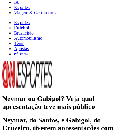
IA
Esportes
Viagem & Gastronomia
Esportes
Futebol
Brasileirão
Automobilismo
Tênis
Apostas
eSports
Neymar ou Gabigol? Veja qual
apresentação teve mais público
Neymar, do Santos, e Gabigol, do
Cruzeiro, tiverem apresentações com