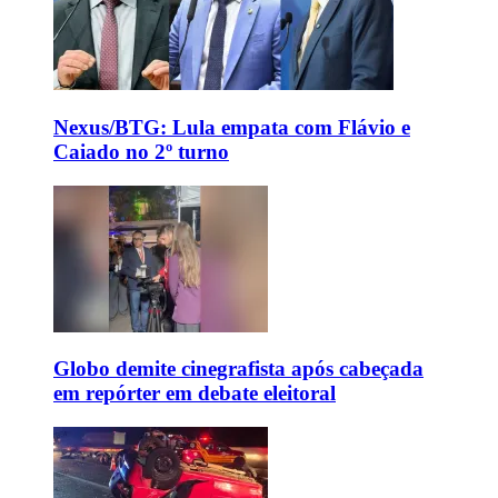
Nexus/BTG: Lula empata com Flávio e
Caiado no 2º turno
Globo demite cinegrafista após cabeçada
em repórter em debate eleitoral