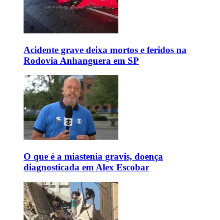
Acidente grave deixa mortos e feridos na
Rodovia Anhanguera em SP
O que é a miastenia gravis, doença
diagnosticada em Alex Escobar