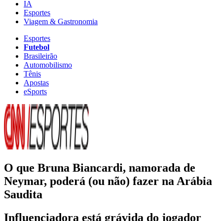
IA
Esportes
Viagem & Gastronomia
Esportes
Futebol
Brasileirão
Automobilismo
Tênis
Apostas
eSports
O que Bruna Biancardi, namorada de
Neymar, poderá (ou não) fazer na Arábia
Saudita
Influenciadora está grávida do jogador