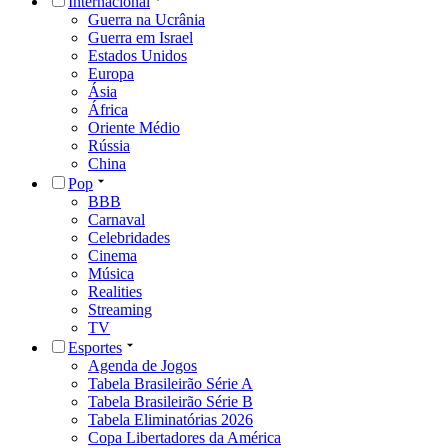
Internacional
Guerra na Ucrânia
Guerra em Israel
Estados Unidos
Europa
Ásia
África
Oriente Médio
Rússia
China
Pop
BBB
Carnaval
Celebridades
Cinema
Música
Realities
Streaming
TV
Esportes
Agenda de Jogos
Tabela Brasileirão Série A
Tabela Brasileirão Série B
Tabela Eliminatórias 2026
Copa Libertadores da América