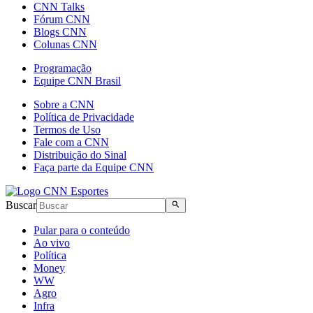
CNN Talks
Fórum CNN
Blogs CNN
Colunas CNN
Programação
Equipe CNN Brasil
Sobre a CNN
Política de Privacidade
Termos de Uso
Fale com a CNN
Distribuição do Sinal
Faça parte da Equipe CNN
Buscar
Pular para o conteúdo
Ao vivo
Política
Money
WW
Agro
Infra