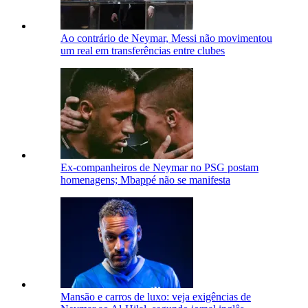
Ao contrário de Neymar, Messi não movimentou
um real em transferências entre clubes
Ex-companheiros de Neymar no PSG postam
homenagens; Mbappé não se manifesta
Mansão e carros de luxo: veja exigências de