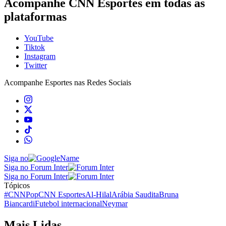
Acompanhe CNN Esportes em todas as
plataformas
YouTube
Tiktok
Instagram
Twitter
Acompanhe
Esportes
nas Redes Sociais
Siga no
Siga no Forum Inter
Siga no Forum Inter
Tópicos
#CNNPop
CNN Esportes
Al-Hilal
Arábia Saudita
Bruna
Biancardi
Futebol internacional
Neymar
Mais Lidas