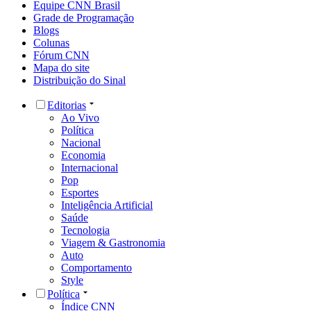
Equipe CNN Brasil
Grade de Programação
Blogs
Colunas
Fórum CNN
Mapa do site
Distribuição do Sinal
Editorias
Ao Vivo
Política
Nacional
Economia
Internacional
Pop
Esportes
Inteligência Artificial
Saúde
Tecnologia
Viagem & Gastronomia
Auto
Comportamento
Style
Política
Índice CNN