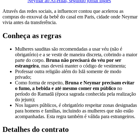
Neymar ao Al-Hilal, segundo jornal inglês
Através das redes sociais, a influencer contou que acelerou as
compras do enxoval da bebê do casal em Paris, cidade onde Neymar
vivia antes da transferência.
Conheça as regras
Mulheres sauditas são recomendadas a usar véu (não é
obrigatório) e a se vestir de maneira discreta, cobrindo a maior
parte do corpo.
Bruna não precisará do véu por ser
estrangeira
, mas deverá manter o código de vestimenta;
Professar outra religião além do Islã somente de modo
privado;
Como forma de respeito,
Bruna e Neymar precisam evitar
o fumo, a bebida e até mesmo comer em público
no
período do Ramadã (época sagrada conhecida pela realização
do jejum);
Nos lugares públicos, é obrigatório respeitar zonas designadas
para homens e famílias, incluindo as mulheres que não estão
acompanhadas. Esta regra também é válida para estrangeiros.
Detalhes do contrato