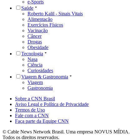
e-Sports
Saúde
Roberto Kalil - Sinais Vitais
Alimentação
Exercícios Físicos
Vacinação
Câncer
Drogas
Obesidade
Tecnologia
Nasa
Ciência
Curiosidades
Viagem & Gastronomia
Viagem
Gastronomia
Sobre a CNN Brasil
Aviso Legal e Política de Privacidade
Termos de Uso
Fale com a CNN
Faça parte da Equipe CNN
© Cable News Network Brasil. Uma empresa NOVUS MÍDIA.
Todos os direitos reservados.