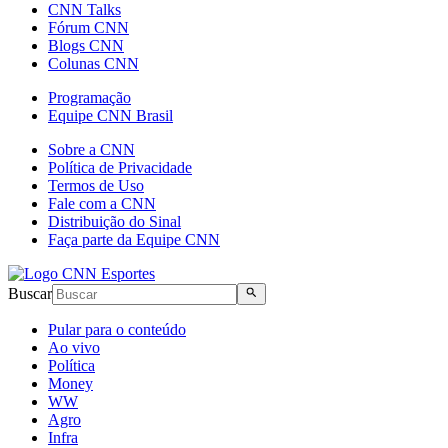
CNN Talks
Fórum CNN
Blogs CNN
Colunas CNN
Programação
Equipe CNN Brasil
Sobre a CNN
Política de Privacidade
Termos de Uso
Fale com a CNN
Distribuição do Sinal
Faça parte da Equipe CNN
Buscar
Pular para o conteúdo
Ao vivo
Política
Money
WW
Agro
Infra