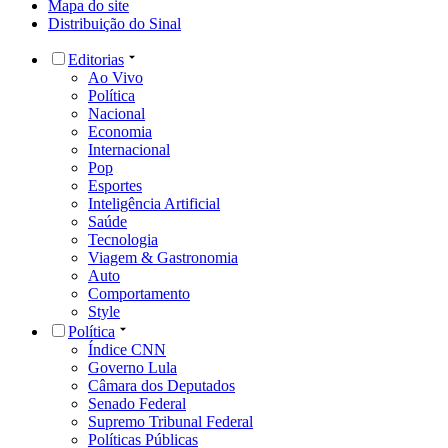
Mapa do site
Distribuição do Sinal
Editorias
Ao Vivo
Política
Nacional
Economia
Internacional
Pop
Esportes
Inteligência Artificial
Saúde
Tecnologia
Viagem & Gastronomia
Auto
Comportamento
Style
Política
Índice CNN
Governo Lula
Câmara dos Deputados
Senado Federal
Supremo Tribunal Federal
Políticas Públicas