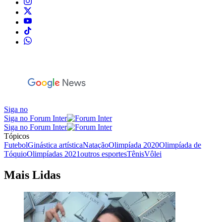
Siga no
Siga no Forum Inter
Siga no Forum Inter
Tópicos
Futebol
Ginástica artística
Natação
Olimpíada 2020
Olimpíada de
Tóquio
Olimpíadas 2021
outros esportes
Tênis
Vôlei
Mais Lidas