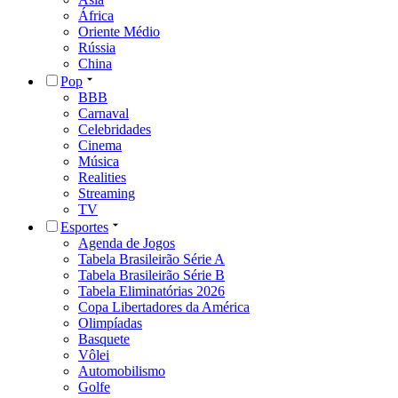
África
Oriente Médio
Rússia
China
Pop
BBB
Carnaval
Celebridades
Cinema
Música
Realities
Streaming
TV
Esportes
Agenda de Jogos
Tabela Brasileirão Série A
Tabela Brasileirão Série B
Tabela Eliminatórias 2026
Copa Libertadores da América
Olimpíadas
Basquete
Vôlei
Automobilismo
Golfe