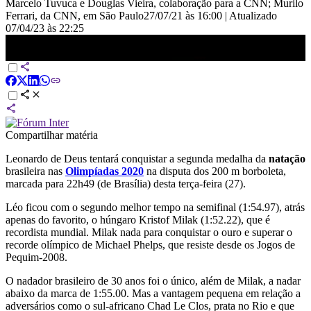
Marcelo Tuvuca e Douglas Vieira, colaboração para a CNN; Murilo
Ferrari, da CNN, em São Paulo
27/07/21 às 16:00
|
Atualizado
07/04/23 às 22:25
Olimpíadas 2020 dia #8: Leonardo de Deus nada por medalha nos
200 m borboleta
Compartilhar matéria
Leonardo de Deus tentará conquistar a segunda medalha da
natação
brasileira nas
Olimpíadas 2020
na disputa dos 200 m borboleta,
marcada para 22h49 (de Brasília) desta terça-feira (27).
Léo ficou com o segundo melhor tempo na semifinal (1:54.97), atrás
apenas do favorito, o húngaro Kristof Milak (1:52.22), que é
recordista mundial. Milak nada para conquistar o ouro e superar o
recorde olímpico de Michael Phelps, que resiste desde os Jogos de
Pequim-2008.
O nadador brasileiro de 30 anos foi o único, além de Milak, a nadar
abaixo da marca de 1:55.00. Mas a vantagem pequena em relação a
adversários como o sul-africano Chad Le Clos, prata no Rio e que