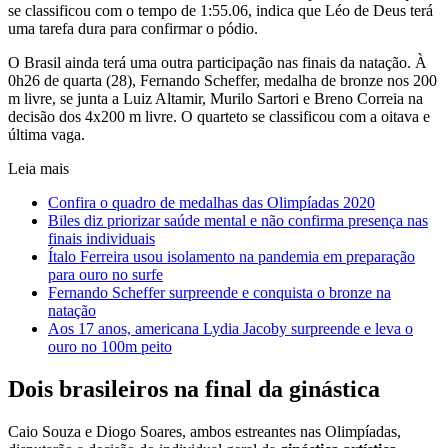
se classificou com o tempo de 1:55.06, indica que Léo de Deus terá
uma tarefa dura para confirmar o pódio.
O Brasil ainda terá uma outra participação nas finais da natação. À
0h26 de quarta (28), Fernando Scheffer, medalha de bronze nos 200
m livre, se junta a Luiz Altamir, Murilo Sartori e Breno Correia na
decisão dos 4x200 m livre. O quarteto se classificou com a oitava e
última vaga.
Leia mais
Confira o quadro de medalhas das Olimpíadas 2020
Biles diz priorizar saúde mental e não confirma presença nas
finais individuais
Ítalo Ferreira usou isolamento na pandemia em preparação
para ouro no surfe
Fernando Scheffer surpreende e conquista o bronze na
natação
Aos 17 anos, americana Lydia Jacoby surpreende e leva o
ouro no 100m peito
Dois brasileiros na final da ginástica
Caio Souza e Diogo Soares, ambos estreantes nas Olimpíadas,