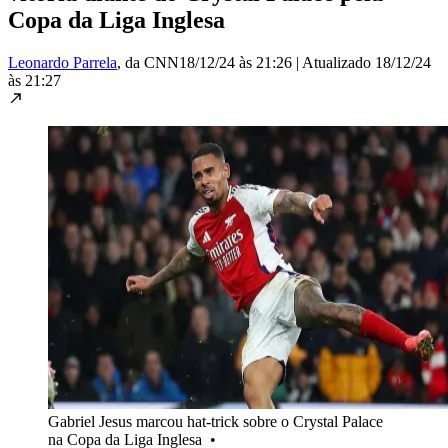
Copa da Liga Inglesa
Leonardo Parrela
, da CNN
18/12/24 às 21:26
|
Atualizado
18/12/24
às 21:27
Gabriel Jesus marcou hat-trick sobre o Crystal Palace
na Copa da Liga Inglesa
•