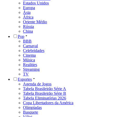
Estados Unidos
Europa
Ásia
África
Oriente Médio
Rússia
China
Pop
BBB
Carnaval
Celebridades
Cinema
Música
Realities
Streaming
TV
Esportes
Agenda de Jogos
Tabela Brasileirão Série A
Tabela Brasileirão Série B
Tabela Eliminatórias 2026
Copa Libertadores da América
Olimpíadas
Basquete
Vôlei