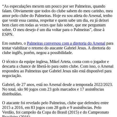
“As especulações mexem um pouco por ser Palmeiras, quando
falam. Obviamente que todos do clube sabem do meu carinho, meu
amor pelo clube do Palmeiras. Hoje eu sou atleta do Arsenal, tenho
que vestir essa camisa, respeitar e quem sabe um dia, eu já deixei
bem claro em todas as vezes que falo sobre, que me perguntam
sobre. O meu desejo é um dia voltar para o Palmeiras”, disse à
ESPN.
Em outubro, o
Palmeiras
conversou com a diretoria do Arsenal
para
tentar viabilizar o retorno do atacante Gabriel Jesus. A diretoria do
clube inglês, porém, negou a possibilidade.
O técnico da equipe inglesa, Mikel Arteta, conta com o jogador e
descarta a chance de liberá-lo para outro clube. Com isso, o Arsenal
respondeu ao Palmeiras que Gabriel Jesus não está disponível para
negociação.
Gabriel, de 27 anos, está no Arsenal desde a temporada 2022/2023.
No total, são 90 jogos com 23 gols marcados e 17 assistências
distribuídas.
O atacante foi revelado pelo Palmeiras, clube que defendeu entre
2015 a 2016, em 83 jogos com 28 gols e 9 assistências. Pelo
Verdão, foi campeão da Copa do Brasil (2015) e do Campeonato
Brasileiro (2016).