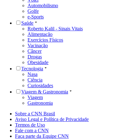
Automobilismo
Golfe
e-Sports
Saúde
Roberto Kalil - Sinais Vitais
Alimentação
Exercícios Físicos
Vacinação
Câncer
Drogas
Obesidade
Tecnologia
Nasa
Ciência
Curiosidades
Viagem & Gastronomia
Viagem
Gastronomia
Sobre a CNN Brasil
Aviso Legal e Política de Privacidade
Termos de Uso
Fale com a CNN
Faça parte da Equipe CNN