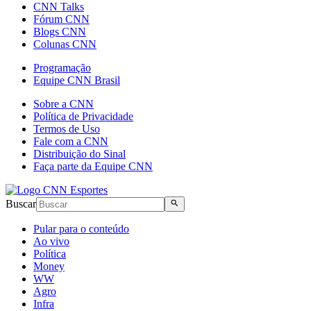
CNN Talks
Fórum CNN
Blogs CNN
Colunas CNN
Programação
Equipe CNN Brasil
Sobre a CNN
Política de Privacidade
Termos de Uso
Fale com a CNN
Distribuição do Sinal
Faça parte da Equipe CNN
Buscar
Pular para o conteúdo
Ao vivo
Política
Money
WW
Agro
Infra