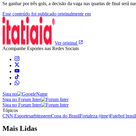
Se ganhar por três gols, a decisão da vaga nas quartas de final será na
Esse conteúdo foi publicado originalmente em
Ver original
Acompanhe
Esportes
nas Redes Sociais
Siga no
Siga no Forum Inter
Siga no Forum Inter
Tópicos
CNN Esportes
arbitragem
Copa do Brasil
Fortaleza (time)
Futebol brasil
Mais Lidas