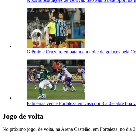
Após substituições de Dorival, São Paulo bate Sport na I
Grêmio e Cruzeiro empatam em noite de golaços pela Co
Palmeiras vence Fortaleza em casa por 3 a 0 e abre boa 
Jogo de volta
No próximo jogo, de volta, na Arena Castelão, em Fortaleza, no dia 31