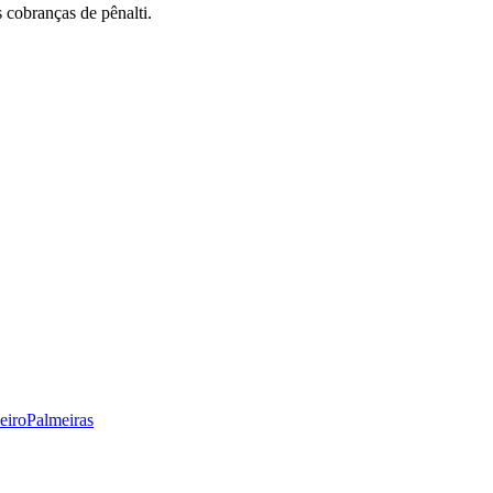
s cobranças de pênalti.
eiro
Palmeiras