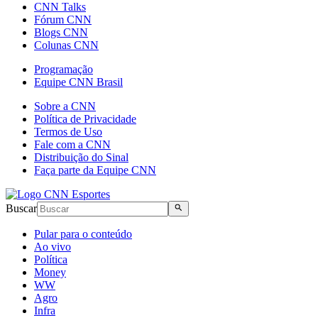
CNN Talks
Fórum CNN
Blogs CNN
Colunas CNN
Programação
Equipe CNN Brasil
Sobre a CNN
Política de Privacidade
Termos de Uso
Fale com a CNN
Distribuição do Sinal
Faça parte da Equipe CNN
Buscar
Pular para o conteúdo
Ao vivo
Política
Money
WW
Agro
Infra