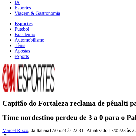
IA
Esportes
Viagem & Gastronomia
Esportes
Futebol
Brasileirão
Automobilismo
Tênis
Apostas
eSports
Capitão do Fortaleza reclama de pênalti p
Time nordestino perdeu de 3 a 0 para o Pa
Marcel Rizzo
, da Itatiaia
17/05/23 às 22:31
|
Atualizado
17/05/23 às 2