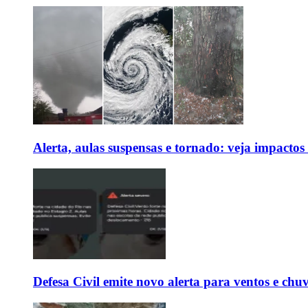
Alerta, aulas suspensas e tornado: veja impactos
Defesa Civil emite novo alerta para ventos e chu