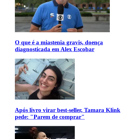
O que é a miastenia gravis, doença
diagnosticada em Alex Escobar
Após livro virar best-seller, Tamara Klink
pede: "Parem de comprar"