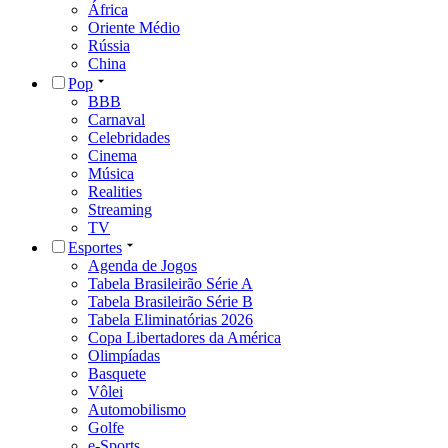
África
Oriente Médio
Rússia
China
Pop
BBB
Carnaval
Celebridades
Cinema
Música
Realities
Streaming
TV
Esportes
Agenda de Jogos
Tabela Brasileirão Série A
Tabela Brasileirão Série B
Tabela Eliminatórias 2026
Copa Libertadores da América
Olimpíadas
Basquete
Vôlei
Automobilismo
Golfe
e-Sports