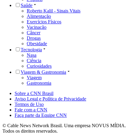
Saúde
Roberto Kalil - Sinais Vitais
Alimentação
Exercícios Físicos
Vacinação
Câncer
Drogas
Obesidade
Tecnologia
Nasa
Ciência
Curiosidades
Viagem & Gastronomia
Viagem
Gastronomia
Sobre a CNN Brasil
Aviso Legal e Política de Privacidade
Termos de Uso
Fale com a CNN
Faça parte da Equipe CNN
© Cable News Network Brasil. Uma empresa NOVUS MÍDIA.
Todos os direitos reservados.