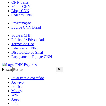
CNN Talks
Fórum CNN
Blogs CNN
Colunas CNN
Programação
Equipe CNN Brasil
Sobre a CNN
Política de Privacidade
Termos de Uso
Fale com a CNN
Distribuição do Sinal
Faça parte da Equipe CNN
Buscar
Pular para o conteúdo
Ao vivo
Política
Money
WW
Agro
Infra