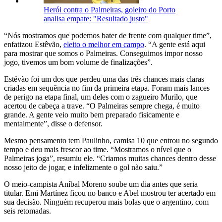
Herói contra o Palmeiras, goleiro do Porto
analisa empate: "Resultado justo"
“Nós mostramos que podemos bater de frente com qualquer time”,
enfatizou Estêvão,
eleito o melhor em campo
. “A gente está aqui
para mostrar que somos o Palmeiras. Conseguimos impor nosso
jogo, tivemos um bom volume de finalizações”.
Estêvão foi um dos que perdeu uma das três chances mais claras
criadas em sequência no fim da primeira etapa. Foram mais lances
de perigo na etapa final, um deles com o zagueiro Murilo, que
acertou de cabeça a trave. “O Palmeiras sempre chega, é muito
grande. A gente veio muito bem preparado fisicamente e
mentalmente”, disse o defensor.
Mesmo pensamento tem Paulinho, camisa 10 que entrou no segundo
tempo e deu mais frescor ao time. “Mostramos o nível que o
Palmeiras joga”, resumiu ele. “Criamos muitas chances dentro desse
nosso jeito de jogar, e infelizmente o gol não saiu.”
O meio-campista Aníbal Moreno soube um dia antes que seria
titular. Emi Martínez ficou no banco e Abel mostrou ter acertado em
sua decisão. Ninguém recuperou mais bolas que o argentino, com
seis retomadas.