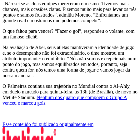
“Não sei se as duas equipes mereceram o mesmo. Tivemos mais
chances, mais ocasiões claras. Fizemos muito mais para levar os três
pontos e saímos frustrados”, admitiu Moreno. “Enfrentamos um
grande rival e mostramos que podemos competir”.
O que faltou para vencer? “Fazer o gol”, respondeu o volante, com
um famoso clichê.
Na avaliação de Abel, seus atletas mantiveram a identidade de jogo
e, se o desempenho não foi extraordinário, o time mostrou um
atributo importante: o equilíbrio. “Nós não somos excepcionais num
ponto do jogo, mas somos equilibrados em todos, portanto, seja
contra quem for, nós temos uma forma de jogar e vamos jogar da
nossa maneira”.
O Palmeiras continua sua trajetória no Mundial contra o Al-Ahly,
em duelo marcado para quinta-feira, às 13h (de Brasília), de novo no
Metlife Stadium.
Nenhum dos quatro que compõem o Grupo A
venceu e marcou gols
.
Esse conteúdo foi publicado originalmente em