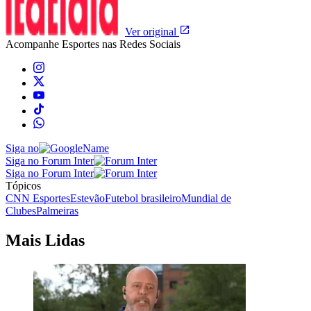
Ver original
Acompanhe
Esportes
nas Redes Sociais
Siga no
Siga no Forum Inter
Siga no Forum Inter
Tópicos
CNN Esportes
Estevão
Futebol brasileiro
Mundial de
Clubes
Palmeiras
Mais Lidas