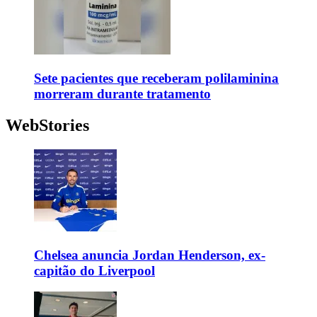
Sete pacientes que receberam polilaminina
morreram durante tratamento
WebStories
Chelsea anuncia Jordan Henderson, ex-
capitão do Liverpool