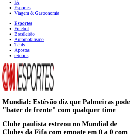
IA
Esportes
Viagem & Gastronomia
Esportes
Futebol
Brasileirão
Automobilismo
Tênis
Apostas
eSports
Mundial: Estêvão diz que Palmeiras pode
"bater de frente" com qualquer time
Clube paulista estreou no Mundial de
Clubes da Fifa com empate em 0 a 0 com