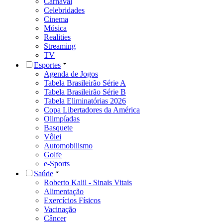
Carnaval
Celebridades
Cinema
Música
Realities
Streaming
TV
Esportes
Agenda de Jogos
Tabela Brasileirão Série A
Tabela Brasileirão Série B
Tabela Eliminatórias 2026
Copa Libertadores da América
Olimpíadas
Basquete
Vôlei
Automobilismo
Golfe
e-Sports
Saúde
Roberto Kalil - Sinais Vitais
Alimentação
Exercícios Físicos
Vacinação
Câncer