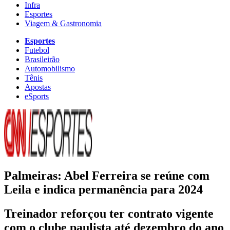
Infra
Esportes
Viagem & Gastronomia
Esportes
Futebol
Brasileirão
Automobilismo
Tênis
Apostas
eSports
Palmeiras: Abel Ferreira se reúne com
Leila e indica permanência para 2024
Treinador reforçou ter contrato vigente
com o clube paulista até dezembro do ano