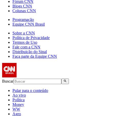
Fórum CNN
Blogs CNN
Colunas CNN
Programação
Equipe CNN Brasil
Sobre a CNN
Política de Privacidade
Termos de Uso
Fale com a CNN
Distribuição do Sinal
Faça parte da Equipe CNN
Buscar
Pular para o conteúdo
Ao vivo
Política
Money
WW
Agro