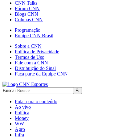
CNN Talks
Fórum CNN
Blogs CNN
Colunas CNN
Programação
Equipe CNN Brasil
Sobre a CNN
Política de Privacidade
Termos de Uso
Fale com a CNN
Distribuição do Sinal
Faça parte da Equipe CNN
Buscar
Pular para o conteúdo
Ao vivo
Política
Money
WW
Agro
Infra