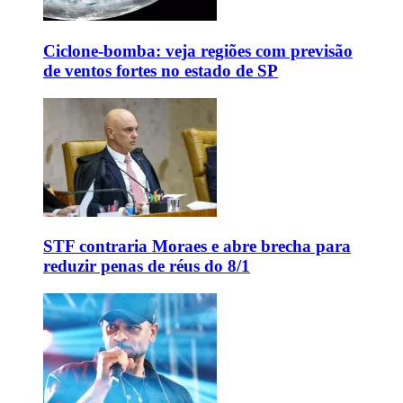
Ciclone-bomba: veja regiões com previsão
de ventos fortes no estado de SP
STF contraria Moraes e abre brecha para
reduzir penas de réus do 8/1