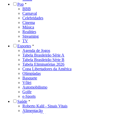
Pop
BBB
Carnaval
Celebridades
Cinema
Música
Realities
Streaming
TV
Esportes
Agenda de Jogos
Tabela Brasileirão Série A
Tabela Brasileirão Série B
Tabela Eliminatórias 2026
Copa Libertadores da América
Olimpíadas
Basquete
Vôlei
Automobilismo
Golfe
e-Sports
Saúde
Roberto Kalil - Sinais Vitais
Alimentação