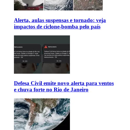
Alerta, aulas suspensas e tornado: veja
impactos de ciclone-bomba pelo país
Defesa Civil emite novo alerta para ventos
e chuva forte no Rio de Janeiro