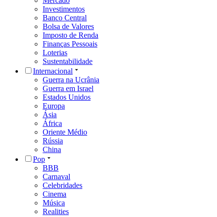
Mercado
Investimentos
Banco Central
Bolsa de Valores
Imposto de Renda
Finanças Pessoais
Loterias
Sustentabilidade
Internacional
Guerra na Ucrânia
Guerra em Israel
Estados Unidos
Europa
Ásia
África
Oriente Médio
Rússia
China
Pop
BBB
Carnaval
Celebridades
Cinema
Música
Realities