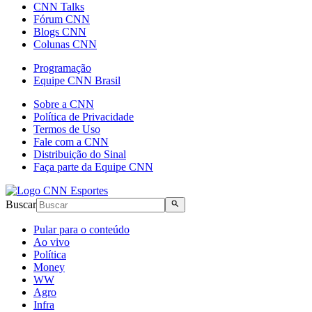
CNN Talks
Fórum CNN
Blogs CNN
Colunas CNN
Programação
Equipe CNN Brasil
Sobre a CNN
Política de Privacidade
Termos de Uso
Fale com a CNN
Distribuição do Sinal
Faça parte da Equipe CNN
Buscar
Pular para o conteúdo
Ao vivo
Política
Money
WW
Agro
Infra