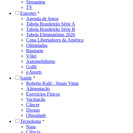
Streaming
TV
Esportes
Agenda de Jogos
Tabela Brasileirão Série A
Tabela Brasileirão Série B
Tabela Eliminatórias 2026
Copa Libertadores da América
Olimpíadas
Basquete
Vôlei
Automobilismo
Golfe
e-Sports
Saúde
Roberto Kalil - Sinais Vitais
Alimentação
Exercícios Físicos
Vacinação
Câncer
Drogas
Obesidade
Tecnologia
Nasa
Ciência