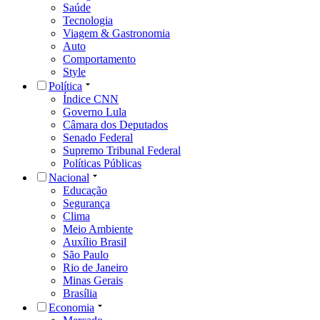
Saúde
Tecnologia
Viagem & Gastronomia
Auto
Comportamento
Style
Política
Índice CNN
Governo Lula
Câmara dos Deputados
Senado Federal
Supremo Tribunal Federal
Políticas Públicas
Nacional
Educação
Segurança
Clima
Meio Ambiente
Auxílio Brasil
São Paulo
Rio de Janeiro
Minas Gerais
Brasília
Economia