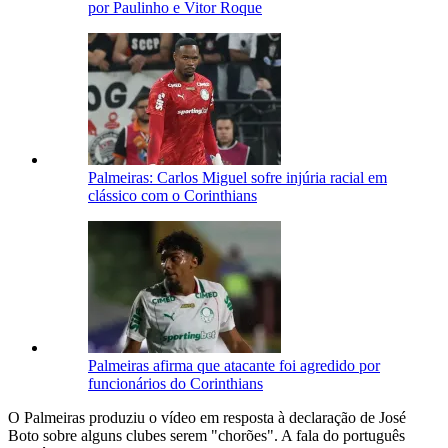
por Paulinho e Vitor Roque
Palmeiras: Carlos Miguel sofre injúria racial em
clássico com o Corinthians
Palmeiras afirma que atacante foi agredido por
funcionários do Corinthians
O Palmeiras produziu o vídeo em resposta à declaração de José
Boto sobre alguns clubes serem "chorões". A fala do português