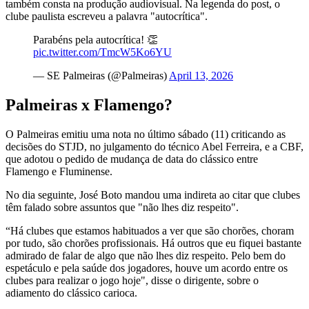
também consta na produção audiovisual. Na legenda do post, o
clube paulista escreveu a palavra "autocrítica".
Parabéns pela autocrítica! 👏
pic.twitter.com/TmcW5Ko6YU
— SE Palmeiras (@Palmeiras)
April 13, 2026
Palmeiras x Flamengo?
O Palmeiras emitiu uma nota no último sábado (11) criticando as
decisões do STJD, no julgamento do técnico Abel Ferreira, e a CBF,
que adotou o pedido de mudança de data do clássico entre
Flamengo e Fluminense.
No dia seguinte, José Boto mandou uma indireta ao citar que clubes
têm falado sobre assuntos que "não lhes diz respeito".
“Há clubes que estamos habituados a ver que são chorões, choram
por tudo, são chorões profissionais. Há outros que eu fiquei bastante
admirado de falar de algo que não lhes diz respeito. Pelo bem do
espetáculo e pela saúde dos jogadores, houve um acordo entre os
clubes para realizar o jogo hoje", disse o dirigente, sobre o
adiamento do clássico carioca.