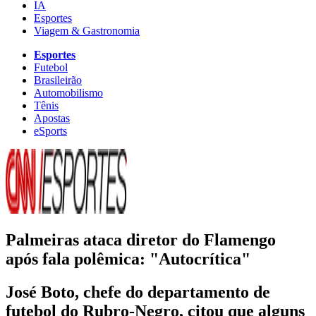
IA
Esportes
Viagem & Gastronomia
Esportes
Futebol
Brasileirão
Automobilismo
Tênis
Apostas
eSports
Palmeiras ataca diretor do Flamengo
após fala polêmica: "Autocrítica"
José Boto, chefe do departamento de
futebol do Rubro-Negro, citou que alguns