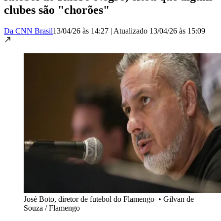
clubes são "chorões"
Da CNN Brasil
13/04/26 às 14:27
|
Atualizado
13/04/26 às 15:09
José Boto, diretor de futebol do Flamengo
•
Gilvan de
Souza / Flamengo