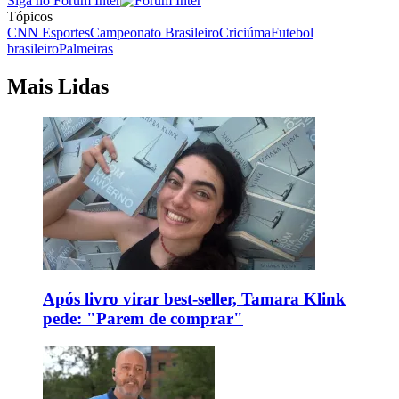
Siga no Forum Inter
Tópicos
CNN Esportes
Campeonato Brasileiro
Criciúma
Futebol
brasileiro
Palmeiras
Mais Lidas
Após livro virar best-seller, Tamara Klink
pede: "Parem de comprar"