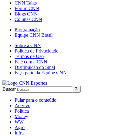
CNN Talks
Fórum CNN
Blogs CNN
Colunas CNN
Programação
Equipe CNN Brasil
Sobre a CNN
Política de Privacidade
Termos de Uso
Fale com a CNN
Distribuição do Sinal
Faça parte da Equipe CNN
Buscar
Pular para o conteúdo
Ao vivo
Política
Money
WW
Agro
Infra