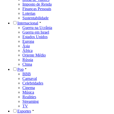
Imposto de Renda
Finanças Pessoais
Loterias
Sustentabilidade
Internacional
Guerra na Ucrânia
Guerra em Israel
Estados Unidos
Europa
Ásia
África
Oriente Médio
Rússia
China
Pop
BBB
Carnaval
Celebridades
Cinema
Música
Realities
Streaming
TV
Esportes