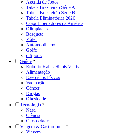
Agenda de Jogos
Tabela Brasileirão Série A
Tabela Brasileirão Série B
Tabela Eliminatórias 2026
Copa Libertadores da América
Olimpíadas
Basquete
Vôlei
Automobilismo
Golfe
e-Sports
Saúde
Roberto Kalil - Sinais Vitais
Alimentação
Exercícios Físicos
Vacinação
Câncer
Drogas
Obesidade
Tecnologia
Nasa
Ciência
Curiosidades
Viagem & Gastronomia
Viagem