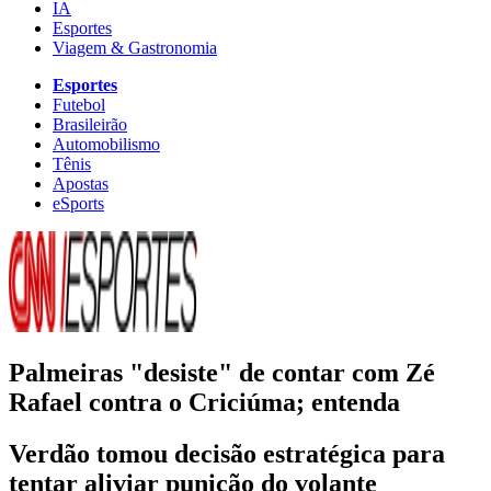
IA
Esportes
Viagem & Gastronomia
Esportes
Futebol
Brasileirão
Automobilismo
Tênis
Apostas
eSports
Palmeiras "desiste" de contar com Zé
Rafael contra o Criciúma; entenda
Verdão tomou decisão estratégica para
tentar aliviar punição do volante