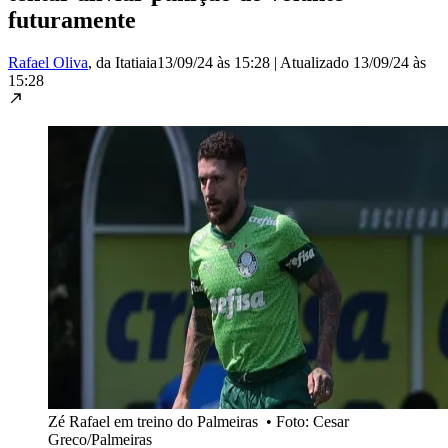
futuramente
Rafael Oliva
, da Itatiaia
13/09/24 às 15:28
|
Atualizado
13/09/24 às
15:28
Zé Rafael em treino do Palmeiras
•
Foto: Cesar
Greco/Palmeiras