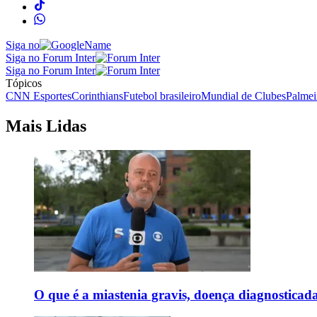
Siga no
Siga no Forum Inter
Siga no Forum Inter
Tópicos
CNN Esportes
Corinthians
Futebol brasileiro
Mundial de Clubes
Palmei
Mais Lidas
O que é a miastenia gravis, doença diagnostica