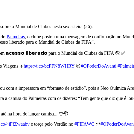
sobre o Mundial de Clubes nesta sexta-feira (26).
l do
Palmeiras
, o clube postou uma mensagem de confirmação no Mundia
esso liberado para o Mundial de Clubes da FIFA”.
m 𝗮𝗰𝗲𝘀𝘀𝗼 𝗹𝗶𝗯𝗲𝗿𝗮𝗱𝗼 para o Mundial de Clubes da FIFA 🌎 ✅
s Viagens ✈️
https://t.co/bcPFN8WHRY
😉
#OPoderDoAvanti
#Palmei
u com a impressora em “formato de estádio”, pois a Neo Química Aren
a a camisa do Palmeiras com os dizeres: “Tem gente que diz que é louca
𝐠𝐞𝐧𝐭𝐞 até na hora de lançar camisa... 👕🤭
/t.co/4iFfZwaabv
e torça pelo Verdão no
#FIFAWC
🐷
#OPoderDoAvant