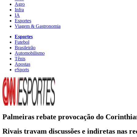
Agro
Infra
IA
Esportes
Viagem & Gastronomia
Esportes
Futebol
Brasileirão
Automobilismo
Tênis
Apostas
eSports
Palmeiras rebate provocação do Corinthia
Rivais travam discussões e indiretas nas r