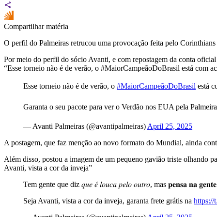
Compartilhar matéria
O perfil do Palmeiras retrucou uma provocação feita pelo Corinthians 
Por meio do perfil do sócio Avanti, e com repostagem da conta oficia
“Esse torneio não é de verão, o #MaiorCampeãoDoBrasil está com ac
Esse torneio não é de verão, o
#MaiorCampeãoDoBrasil
está co
Garanta o seu pacote para ver o Verdão nos EUA pela Palmeira
— Avanti Palmeiras (@avantipalmeiras)
April 25, 2025
A postagem, que faz menção ao novo formato do Mundial, ainda conto
Além disso, postou a imagem de um pequeno gavião triste olhando par
Avanti, vista a cor da inveja”
Tem gente que diz 𝑞𝑢𝑒 𝑒́ 𝑙𝑜𝑢𝑐𝑎 𝑝𝑒𝑙𝑜 𝑜𝑢𝑡𝑟𝑜, mas 𝐩𝐞𝐧𝐬𝐚 𝐧𝐚 
Seja Avanti, vista a cor da inveja, garanta frete grátis na
https:/