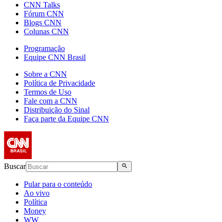
CNN Talks
Fórum CNN
Blogs CNN
Colunas CNN
Programação
Equipe CNN Brasil
Sobre a CNN
Política de Privacidade
Termos de Uso
Fale com a CNN
Distribuição do Sinal
Faça parte da Equipe CNN
Buscar
Pular para o conteúdo
Ao vivo
Política
Money
WW