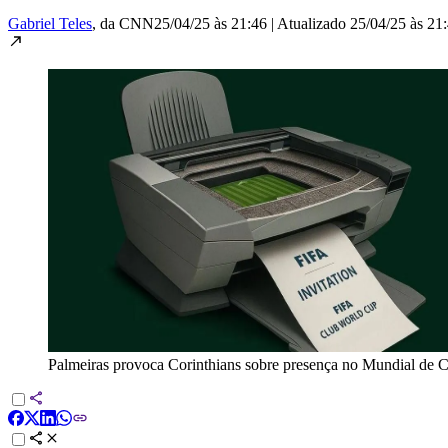
Gabriel Teles
, da CNN
25/04/25 às 21:46
|
Atualizado
25/04/25 às 21
Palmeiras provoca Corinthians sobre presença no Mundial de 