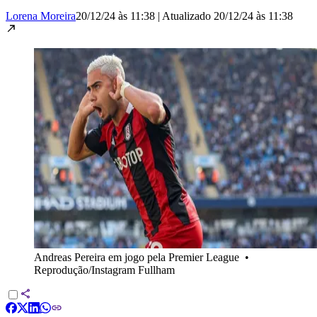
Lorena Moreira
20/12/24 às 11:38
|
Atualizado
20/12/24 às 11:38
Andreas Pereira em jogo pela Premier League
•
Reprodução/Instagram Fullham