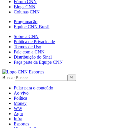
Fórum CNN
Blogs CNN
Colunas CNN
Programação
Equipe CNN Brasil
Sobre a CNN
Política de Privacidade
Termos de Uso
Fale com a CNN
Distribuição do Sinal
Faça parte da Equipe CNN
Buscar
Pular para o conteúdo
Ao vivo
Política
Money
WW
Agro
Infra
Esportes