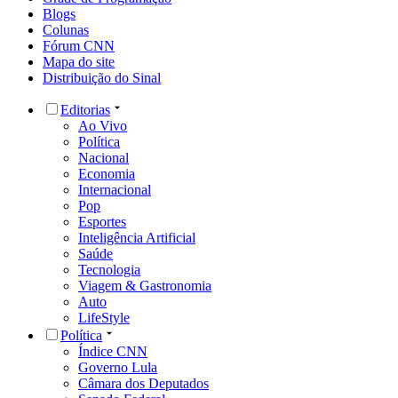
Blogs
Colunas
Fórum CNN
Mapa do site
Distribuição do Sinal
Editorias
Ao Vivo
Política
Nacional
Economia
Internacional
Pop
Esportes
Inteligência Artificial
Saúde
Tecnologia
Viagem & Gastronomia
Auto
LifeStyle
Política
Índice CNN
Governo Lula
Câmara dos Deputados