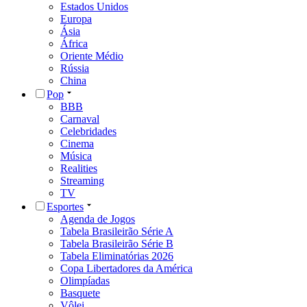
Estados Unidos
Europa
Ásia
África
Oriente Médio
Rússia
China
Pop
BBB
Carnaval
Celebridades
Cinema
Música
Realities
Streaming
TV
Esportes
Agenda de Jogos
Tabela Brasileirão Série A
Tabela Brasileirão Série B
Tabela Eliminatórias 2026
Copa Libertadores da América
Olimpíadas
Basquete
Vôlei