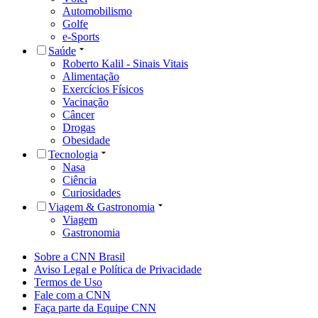
Automobilismo
Golfe
e-Sports
Saúde
Roberto Kalil - Sinais Vitais
Alimentação
Exercícios Físicos
Vacinação
Câncer
Drogas
Obesidade
Tecnologia
Nasa
Ciência
Curiosidades
Viagem & Gastronomia
Viagem
Gastronomia
Sobre a CNN Brasil
Aviso Legal e Política de Privacidade
Termos de Uso
Fale com a CNN
Faça parte da Equipe CNN