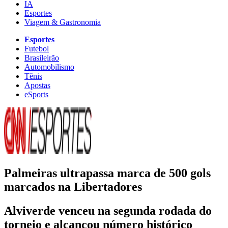
IA
Esportes
Viagem & Gastronomia
Esportes
Futebol
Brasileirão
Automobilismo
Tênis
Apostas
eSports
Palmeiras ultrapassa marca de 500 gols
marcados na Libertadores
Alviverde venceu na segunda rodada do
torneio e alcançou número histórico