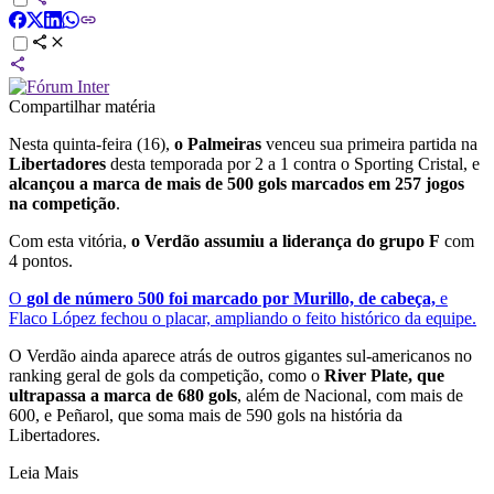
Compartilhar matéria
Nesta quinta-feira (16),
o Palmeiras
venceu sua primeira partida na
Libertadores
desta temporada por 2 a 1 contra o Sporting Cristal, e
alcançou a marca de mais de 500 gols marcados em 257 jogos
na competição
.
Com esta vitória,
o Verdão assumiu a liderança do grupo F
com
4 pontos.
O
gol de número 500 foi marcado por Murillo, de cabeça,
e
Flaco López fechou o placar, ampliando o feito histórico da equipe.
O Verdão ainda aparece atrás de outros gigantes sul-americanos no
ranking geral de gols da competição, como o
River Plate, que
ultrapassa a marca de 680 gols
, além de Nacional, com mais de
600, e Peñarol, que soma mais de 590 gols na história da
Libertadores.
Leia Mais