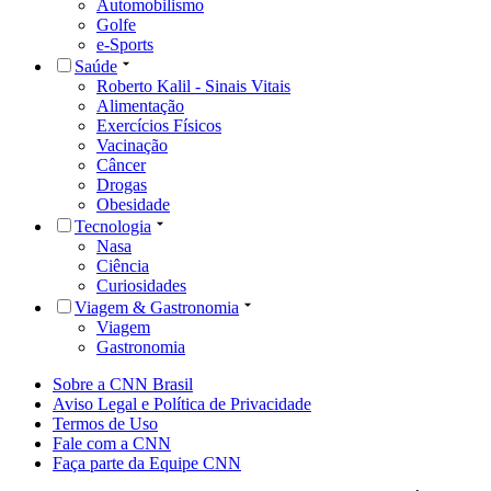
Automobilismo
Golfe
e-Sports
Saúde
Roberto Kalil - Sinais Vitais
Alimentação
Exercícios Físicos
Vacinação
Câncer
Drogas
Obesidade
Tecnologia
Nasa
Ciência
Curiosidades
Viagem & Gastronomia
Viagem
Gastronomia
Sobre a CNN Brasil
Aviso Legal e Política de Privacidade
Termos de Uso
Fale com a CNN
Faça parte da Equipe CNN