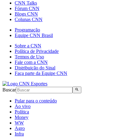
CNN Talks
Fórum CNN
Blogs CNN
Colunas CNN
Programação
Equipe CNN Brasil
Sobre a CNN
Política de Privacidade
Termos de Uso
Fale com a CNN
Distribuição do Sinal
Faça parte da Equipe CNN
Buscar
Pular para o conteúdo
Ao vivo
Política
Money
WW
Agro
Infra