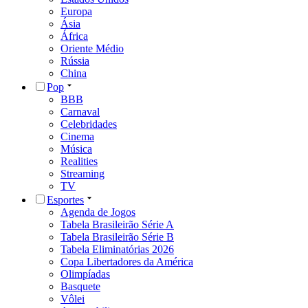
Europa
Ásia
África
Oriente Médio
Rússia
China
Pop
BBB
Carnaval
Celebridades
Cinema
Música
Realities
Streaming
TV
Esportes
Agenda de Jogos
Tabela Brasileirão Série A
Tabela Brasileirão Série B
Tabela Eliminatórias 2026
Copa Libertadores da América
Olimpíadas
Basquete
Vôlei