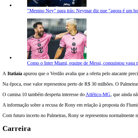
"Menino Ney" para trás: Neymar diz que "agora é um 
Como o Inter Miami, equipe de Messi, conquistou vaga 
A
Itatiaia
apurou que o Verdão avalia que a oferta pelo atacante prec
Na época, esse valor representou perto de R$ 30 milhões. O Palmeira
O
camisa 10 também desperta interesse do
Atlético-MG
, que ainda nã
A informação sobre a recusa de Rony em relação à proposta do Flumin
Com futuro incerto no Palmeiras, Rony se representou normalmente na 
Carreira