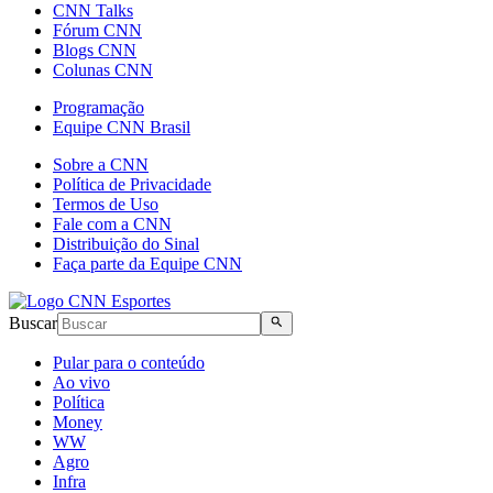
CNN Talks
Fórum CNN
Blogs CNN
Colunas CNN
Programação
Equipe CNN Brasil
Sobre a CNN
Política de Privacidade
Termos de Uso
Fale com a CNN
Distribuição do Sinal
Faça parte da Equipe CNN
Buscar
Pular para o conteúdo
Ao vivo
Política
Money
WW
Agro
Infra