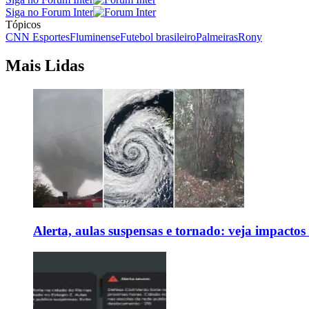
Siga no Forum Inter
Tópicos
CNN Esportes
Fluminense
Futebol brasileiro
Palmeiras
Rony
Mais Lidas
Alerta, aulas suspensas e tornado: veja impactos