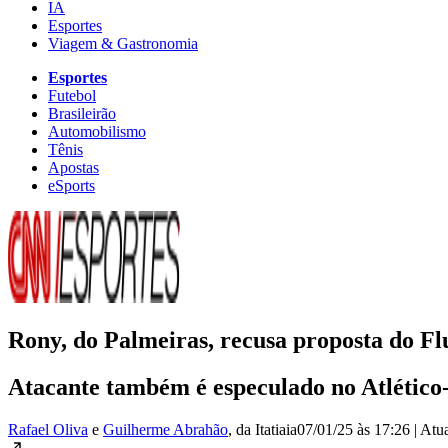
IA
Esportes
Viagem & Gastronomia
Esportes
Futebol
Brasileirão
Automobilismo
Tênis
Apostas
eSports
Rony, do Palmeiras, recusa proposta do F
Atacante também é especulado no Atlétic
Rafael Oliva
e
Guilherme Abrahão
, da Itatiaia
07/01/25 às 17:26
|
Atu