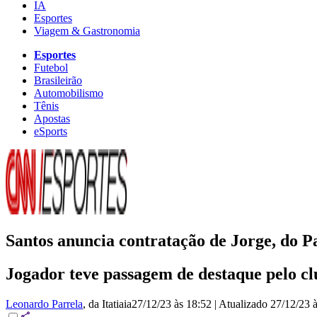
IA
Esportes
Viagem & Gastronomia
Esportes
Futebol
Brasileirão
Automobilismo
Tênis
Apostas
eSports
Santos anuncia contratação de Jorge, do 
Jogador teve passagem de destaque pelo cl
Leonardo Parrela
, da Itatiaia
27/12/23 às 18:52
|
Atualizado
27/12/23 