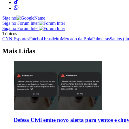
Siga no
Siga no Forum Inter
Siga no Forum Inter
Tópicos
CNN Esportes
Futebol brasileiro
Mercado da Bola
Palmeiras
Santos (ti
Mais Lidas
Defesa Civil emite novo alerta para ventos e chu