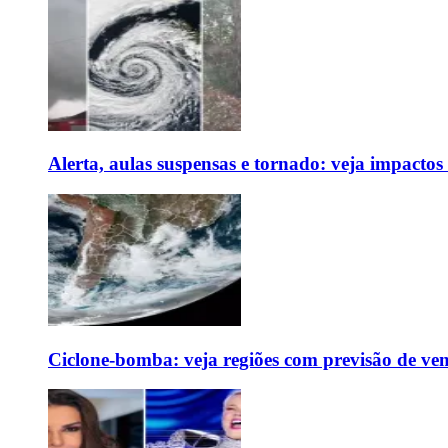
Alerta, aulas suspensas e tornado: veja impactos
Ciclone-bomba: veja regiões com previsão de ven