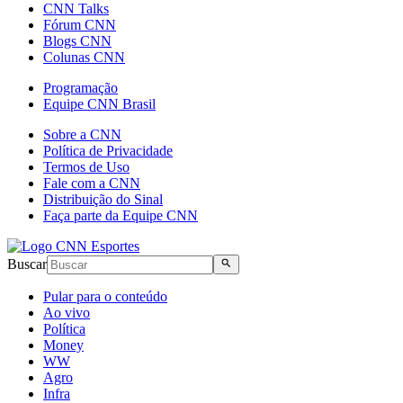
CNN Talks
Fórum CNN
Blogs CNN
Colunas CNN
Programação
Equipe CNN Brasil
Sobre a CNN
Política de Privacidade
Termos de Uso
Fale com a CNN
Distribuição do Sinal
Faça parte da Equipe CNN
Buscar
Pular para o conteúdo
Ao vivo
Política
Money
WW
Agro
Infra