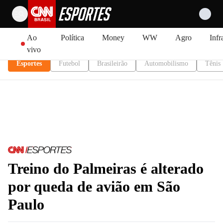
Pular para o conteúdo
Ao
Política
Money
WW
Agro
Infr
vivo
Esportes
Futebol
Brasileirão
Automobilismo
Tênis
Treino do Palmeiras é alterado
por queda de avião em São
Paulo