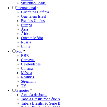
Sustentabilidade
Internacional
Guerra na Ucrânia
Guerra em Israel
Estados Unidos
Europa
Ásia
África
Oriente Médio
Rússia
China
Pop
BBB
Carnaval
Celebridades
Cinema
Música
Realities
Streaming
TV
Esportes
Agenda de Jogos
Tabela Brasileirão Série A
Tabela Brasileirão Série B