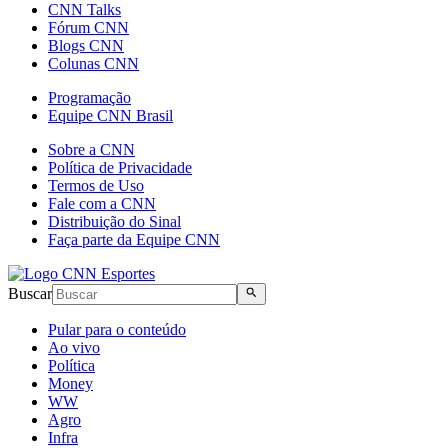
CNN Talks
Fórum CNN
Blogs CNN
Colunas CNN
Programação
Equipe CNN Brasil
Sobre a CNN
Política de Privacidade
Termos de Uso
Fale com a CNN
Distribuição do Sinal
Faça parte da Equipe CNN
Buscar
Pular para o conteúdo
Ao vivo
Política
Money
WW
Agro
Infra