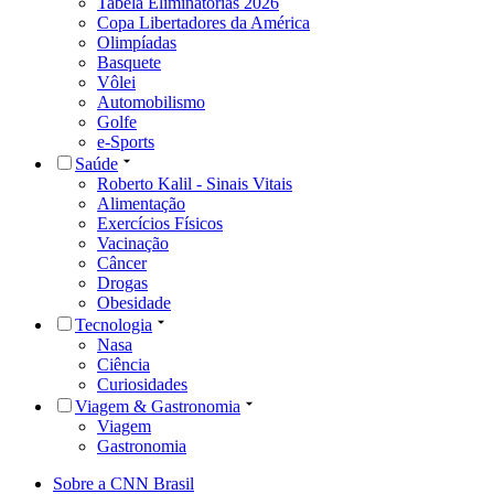
Tabela Eliminatórias 2026
Copa Libertadores da América
Olimpíadas
Basquete
Vôlei
Automobilismo
Golfe
e-Sports
Saúde
Roberto Kalil - Sinais Vitais
Alimentação
Exercícios Físicos
Vacinação
Câncer
Drogas
Obesidade
Tecnologia
Nasa
Ciência
Curiosidades
Viagem & Gastronomia
Viagem
Gastronomia
Sobre a CNN Brasil