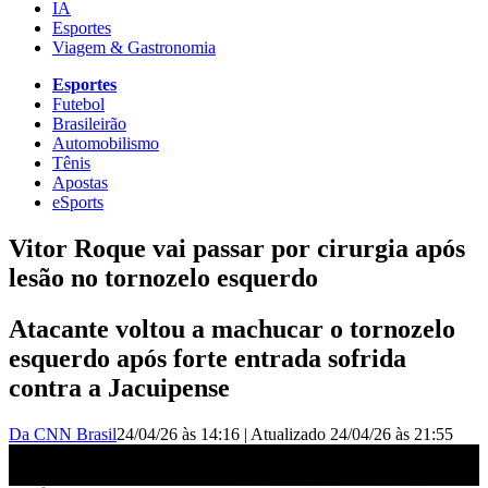
IA
Esportes
Viagem & Gastronomia
Esportes
Futebol
Brasileirão
Automobilismo
Tênis
Apostas
eSports
Vitor Roque vai passar por cirurgia após
lesão no tornozelo esquerdo
Atacante voltou a machucar o tornozelo
esquerdo após forte entrada sofrida
contra a Jacuipense
Da CNN Brasil
24/04/26 às 14:16
|
Atualizado
24/04/26 às 21:55
Vitor Roque vai passar por cirurgia após lesão no tornozelo
esquerdo | CNN PRIME TIME