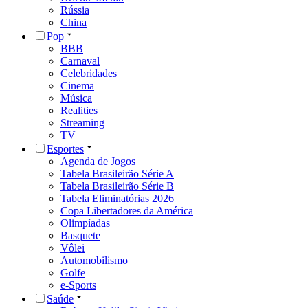
Rússia
China
Pop
BBB
Carnaval
Celebridades
Cinema
Música
Realities
Streaming
TV
Esportes
Agenda de Jogos
Tabela Brasileirão Série A
Tabela Brasileirão Série B
Tabela Eliminatórias 2026
Copa Libertadores da América
Olimpíadas
Basquete
Vôlei
Automobilismo
Golfe
e-Sports
Saúde