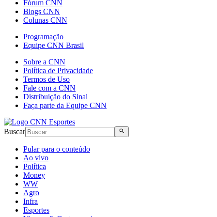
Fórum CNN
Blogs CNN
Colunas CNN
Programação
Equipe CNN Brasil
Sobre a CNN
Política de Privacidade
Termos de Uso
Fale com a CNN
Distribuição do Sinal
Faça parte da Equipe CNN
Buscar
Pular para o conteúdo
Ao vivo
Política
Money
WW
Agro
Infra
Esportes