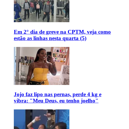
Em 2° dia de greve na CPTM, veja como
estão as linhas nesta quarta (5)
Jojo faz lipo nas pernas, perde 4 kg e
vibra: "Meu Deus, eu tenho joelho"