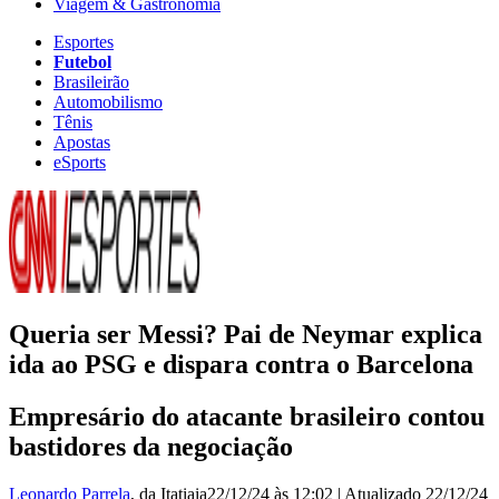
Viagem & Gastronomia
Esportes
Futebol
Brasileirão
Automobilismo
Tênis
Apostas
eSports
Queria ser Messi? Pai de Neymar explica
ida ao PSG e dispara contra o Barcelona
Empresário do atacante brasileiro contou
bastidores da negociação
Leonardo Parrela
, da Itatiaia
22/12/24 às 12:02
|
Atualizado
22/12/24