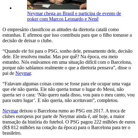
Neymar chega ao Brasil e participa de evento de
poker com Marcos Leonardo e Nenê
O empresário classificou as atitudes da diretoria catalã como
estranhas. E afirmou que isso contribuiu para que o filho tomasse a
decisão de deixar o clube.
“Quando ele foi para o PSG, sonho dele, pensamento dele, decisão
dele. Ele resolveu mudar. Mas por quê? Na época, era meio
estranho. Nós estávamos em uma situação difícil com o Barcelona,
porque não sabíamos realmente o que a diretoria pensava”, disse o
pai de
Neymar
.
“Falavam algumas coisas como se fosse para ele ocupar uma vaga
que ele não queria. Ele não queria tomar o lugar do Messi, não
queria ser o cara: ‘Não quero nada disso, vou para o meu canto, vou
para outro lugar’. E não queria, não aceitavam”, completou.
Neymar
deixou o Barcelona rumo ao PSG em 2017. A troca de
clubes europeus por parte de Neymar ainda é, até hoje, a maior
transação da história do futebol. O PSG pagou 222 milhões de euros
(R$ 812 milhões na cotação da época) para o Barcelona para ter o
brasileiro.