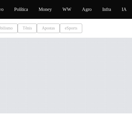
conteúdo
vo
Política
Money
WW
Agro
Infra
IA
bilismo
Tênis
Apostas
eSports