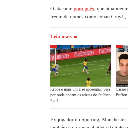
O atacante
português
, que atualmente
frente de nomes como Johan Cruyff, 
Leia mais
Kroos é mais um a se aposentar: veja
Cássio 
por onde andam os atletas do fatídico
Buffon 
7 a 1
Ex-jogador do Sporting, Manchester 
também é o principal atleta da Seleçã