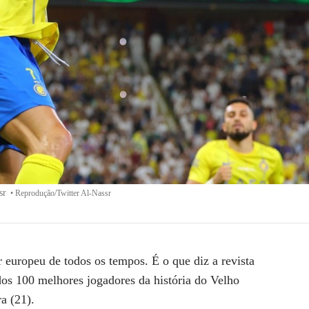
sr
•
Reprodução/Twitter Al-Nassr
r europeu de todos os tempos
. É o que diz a revista
os 100 melhores jogadores da história do Velho
a (21).