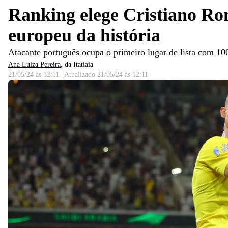
Ranking elege Cristiano Ro
europeu da história
Atacante português ocupa o primeiro lugar de lista com 1
Ana Luiza Pereira
, da Itatiaia
21/05/24 às 12:11
|
Atualizado
21/05/24 às 12:11