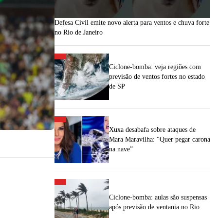
Defesa Civil emite novo alerta para ventos e chuva forte
no Rio de Janeiro
Ciclone-bomba: veja regiões com
previsão de ventos fortes no estado
de SP
Xuxa desabafa sobre ataques de
Mara Maravilha: “Quer pegar carona
na nave”
Ciclone-bomba: aulas são suspensas
após previsão de ventania no Rio