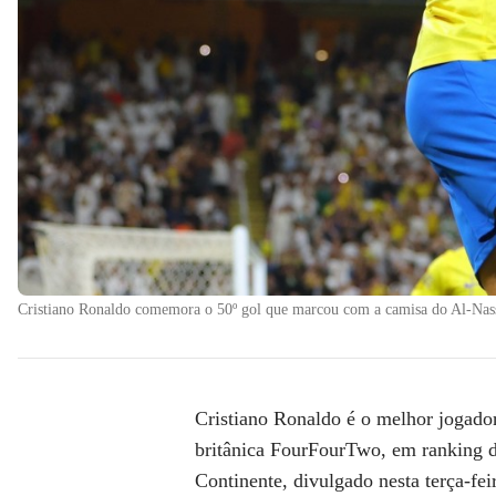
Cristiano Ronaldo comemora o 50º gol que marcou com a camisa do Al-Nas
Cristiano Ronaldo é o melhor jogado
britânica FourFourTwo, em ranking d
Continente, divulgado nesta terça-feir