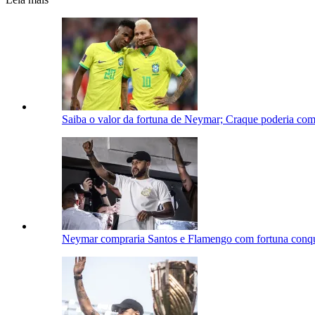
Saiba o valor da fortuna de Neymar; Craque poderia comp
Neymar compraria Santos e Flamengo com fortuna conqui