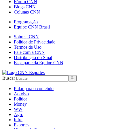
Fórum CNN
Blogs CNN
Colunas CNN
Programação
Equipe CNN Brasil
Sobre a CNN
Política de Privacidade
Termos de Uso
Fale com a CNN
Distribuição do Sinal
Faça parte da Equipe CNN
Buscar
Pular para o conteúdo
Ao vivo
Política
Money
WW
Agro
Infra
Esportes