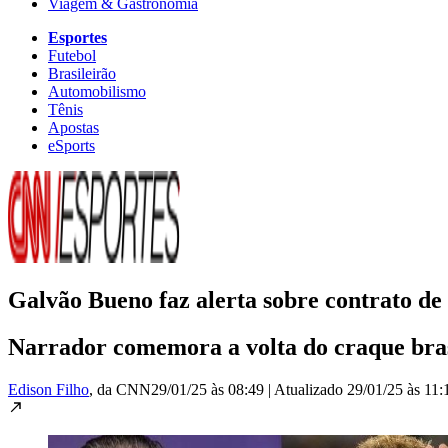
Viagem & Gastronomia
Esportes
Futebol
Brasileirão
Automobilismo
Tênis
Apostas
eSports
Galvão Bueno faz alerta sobre contrato d
Narrador comemora a volta do craque brasi
Edison Filho
, da CNN
29/01/25 às 08:49
|
Atualizado
29/01/25 às 11: