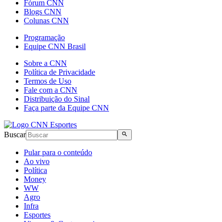
Fórum CNN
Blogs CNN
Colunas CNN
Programação
Equipe CNN Brasil
Sobre a CNN
Política de Privacidade
Termos de Uso
Fale com a CNN
Distribuição do Sinal
Faça parte da Equipe CNN
Buscar
Pular para o conteúdo
Ao vivo
Política
Money
WW
Agro
Infra
Esportes