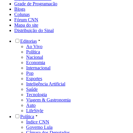
Grade de Programação
Blogs
Colunas
Fórum CNN
Mapa do site
Distribuição do Sinal
Editorias
Ao Vivo
Política
Nacional
Economia
Internacional
Pop
Esportes
Inteligência Artificial
Saúde
Tecnologia
Viagem & Gastronomia
Auto
LifeStyle
Política
Índice CNN
Governo Lula
Câmara dos Deputados