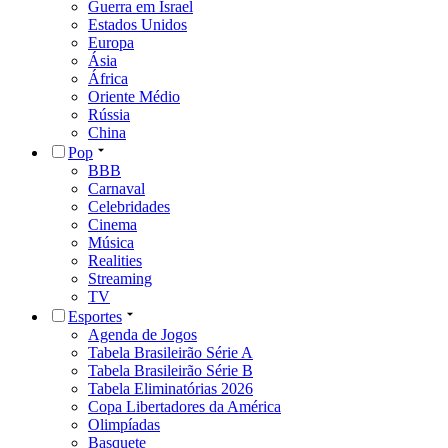
Guerra em Israel
Estados Unidos
Europa
Ásia
África
Oriente Médio
Rússia
China
Pop
BBB
Carnaval
Celebridades
Cinema
Música
Realities
Streaming
TV
Esportes
Agenda de Jogos
Tabela Brasileirão Série A
Tabela Brasileirão Série B
Tabela Eliminatórias 2026
Copa Libertadores da América
Olimpíadas
Basquete