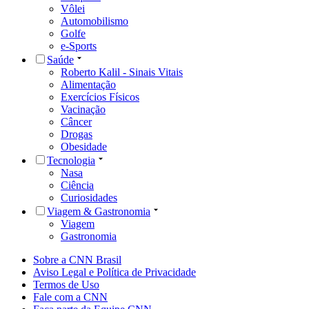
Vôlei
Automobilismo
Golfe
e-Sports
Saúde
Roberto Kalil - Sinais Vitais
Alimentação
Exercícios Físicos
Vacinação
Câncer
Drogas
Obesidade
Tecnologia
Nasa
Ciência
Curiosidades
Viagem & Gastronomia
Viagem
Gastronomia
Sobre a CNN Brasil
Aviso Legal e Política de Privacidade
Termos de Uso
Fale com a CNN