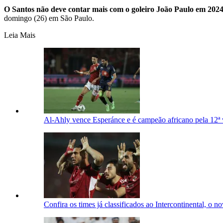
O Santos não deve contar mais com o goleiro João Paulo em 202
domingo (26) em São Paulo.
Leia Mais
Al-Ahly vence Esperánce e é campeão africano pela 12ª 
Confira os times já classificados ao Intercontinental, o 