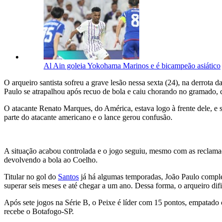
Al Ain goleia Yokohama Marinos e é bicampeão asiático
O arqueiro santista sofreu a grave lesão nessa sexta (24), na derrota 
Paulo se atrapalhou após recuo de bola e caiu chorando no gramado, 
O atacante Renato Marques, do América, estava logo à frente dele, e 
parte do atacante americano e o lance gerou confusão.
A situação acabou controlada e o jogo seguiu, mesmo com as reclamaç
devolvendo a bola ao Coelho.
Titular no gol do
Santos
já há algumas temporadas, João Paulo comple
superar seis meses e até chegar a um ano. Dessa forma, o arqueiro difi
Após sete jogos na Série B, o Peixe é líder com 15 pontos, empatad
recebe o Botafogo-SP.