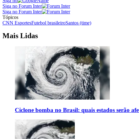
Siga no
Siga no Forum Inter
Siga no Forum Inter
Tópicos
CNN Esportes
Futebol brasileiro
Santos (time)
Mais Lidas
Ciclone bomba no Brasil: quais estados serão af