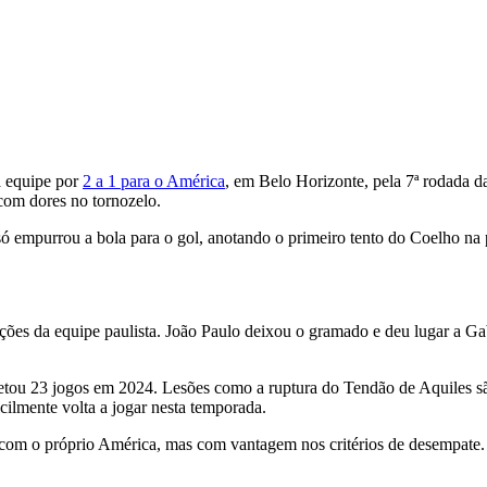
da equipe por
2 a 1 para o América
, em Belo Horizonte, pela 7ª rodada 
com dores no tornozelo.
só empurrou a bola para o gol, anotando o primeiro tento do Coelho na p
ões da equipe paulista. João Paulo deixou o gramado e deu lugar a Gabr
tou 23 jogos em 2024. Lesões como a ruptura do Tendão de Aquiles sã
cilmente volta a jogar nesta temporada.
o com o próprio América, mas com vantagem nos critérios de desempate.