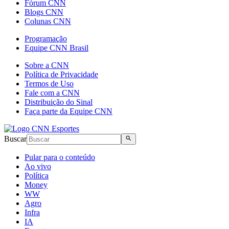
Fórum CNN
Blogs CNN
Colunas CNN
Programação
Equipe CNN Brasil
Sobre a CNN
Política de Privacidade
Termos de Uso
Fale com a CNN
Distribuição do Sinal
Faça parte da Equipe CNN
Buscar
Pular para o conteúdo
Ao vivo
Política
Money
WW
Agro
Infra
IA