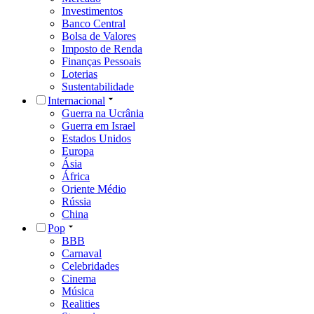
Investimentos
Banco Central
Bolsa de Valores
Imposto de Renda
Finanças Pessoais
Loterias
Sustentabilidade
Internacional
Guerra na Ucrânia
Guerra em Israel
Estados Unidos
Europa
Ásia
África
Oriente Médio
Rússia
China
Pop
BBB
Carnaval
Celebridades
Cinema
Música
Realities