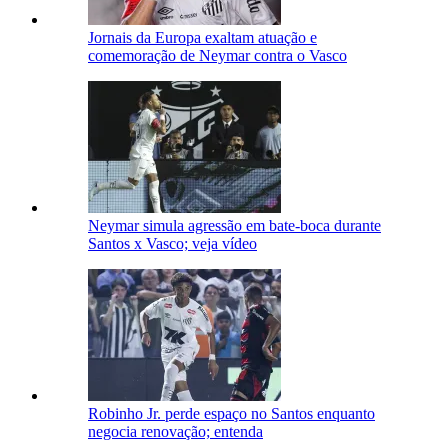
Jornais da Europa exaltam atuação e
comemoração de Neymar contra o Vasco
Neymar simula agressão em bate-boca durante
Santos x Vasco; veja vídeo
Robinho Jr. perde espaço no Santos enquanto
negocia renovação; entenda