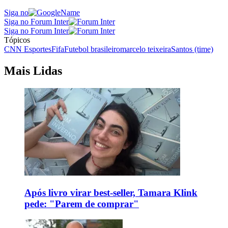
Siga no
Siga no Forum Inter
Siga no Forum Inter
Tópicos
CNN Esportes
Fifa
Futebol brasileiro
marcelo teixeira
Santos (time)
Mais Lidas
Após livro virar best-seller, Tamara Klink
pede: "Parem de comprar"