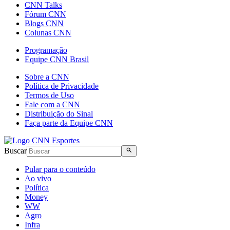
CNN Talks
Fórum CNN
Blogs CNN
Colunas CNN
Programação
Equipe CNN Brasil
Sobre a CNN
Política de Privacidade
Termos de Uso
Fale com a CNN
Distribuição do Sinal
Faça parte da Equipe CNN
Buscar
Pular para o conteúdo
Ao vivo
Política
Money
WW
Agro
Infra