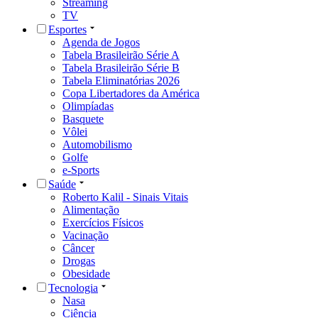
Streaming
TV
Esportes
Agenda de Jogos
Tabela Brasileirão Série A
Tabela Brasileirão Série B
Tabela Eliminatórias 2026
Copa Libertadores da América
Olimpíadas
Basquete
Vôlei
Automobilismo
Golfe
e-Sports
Saúde
Roberto Kalil - Sinais Vitais
Alimentação
Exercícios Físicos
Vacinação
Câncer
Drogas
Obesidade
Tecnologia
Nasa
Ciência