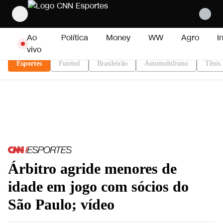
Pular para o conteúdo
Ao
Política
Money
WW
Agro
I
vivo
Esportes
Futebol
Brasileirão
Automobilismo
Tênis
Árbitro agride menores de
idade em jogo com sócios do
São Paulo; vídeo