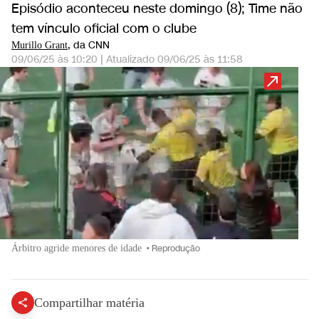
Episódio aconteceu neste domingo (8); Time não
tem vínculo oficial com o clube
, da CNN
Murillo Grant
09/06/25 às 10:20
|
Atualizado
09/06/25 às 11:58
Árbitro agride menores de idade
•
Reprodução
Compartilhar matéria