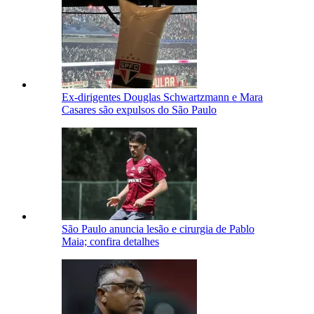
Ex-dirigentes Douglas Schwartzmann e Mara
Casares são expulsos do São Paulo
São Paulo anuncia lesão e cirurgia de Pablo
Maia; confira detalhes