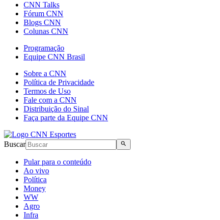
CNN Talks
Fórum CNN
Blogs CNN
Colunas CNN
Programação
Equipe CNN Brasil
Sobre a CNN
Política de Privacidade
Termos de Uso
Fale com a CNN
Distribuição do Sinal
Faça parte da Equipe CNN
Buscar
Pular para o conteúdo
Ao vivo
Política
Money
WW
Agro
Infra