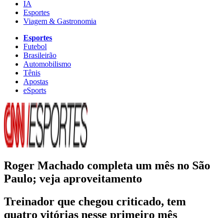
IA
Esportes
Viagem & Gastronomia
Esportes
Futebol
Brasileirão
Automobilismo
Tênis
Apostas
eSports
Roger Machado completa um mês no São
Paulo; veja aproveitamento
Treinador que chegou criticado, tem
quatro vitórias nesse primeiro mês