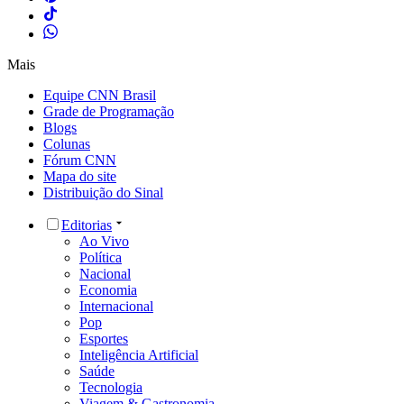
Mais
Equipe CNN Brasil
Grade de Programação
Blogs
Colunas
Fórum CNN
Mapa do site
Distribuição do Sinal
Editorias
Ao Vivo
Política
Nacional
Economia
Internacional
Pop
Esportes
Inteligência Artificial
Saúde
Tecnologia
Viagem & Gastronomia