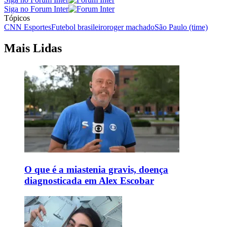
Siga no Forum Inter
Tópicos
CNN Esportes
Futebol brasileiro
roger machado
São Paulo (time)
Mais Lidas
O que é a miastenia gravis, doença
diagnosticada em Alex Escobar