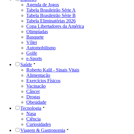
Agenda de Jogos
Tabela Brasileirão Série A
Tabela Brasileirão Série B
Tabela Eliminatórias 2026
Copa Libertadores da América
Olimpíadas
Basquete
Vôlei
Automobilismo
Golfe
e-Sports
Saúde
Roberto Kalil - Sinais Vitais
Alimentação
Exercícios Físicos
Vacinação
Câncer
Drogas
Obesidade
Tecnologia
Nasa
Ciência
Curiosidades
Viagem & Gastronomia