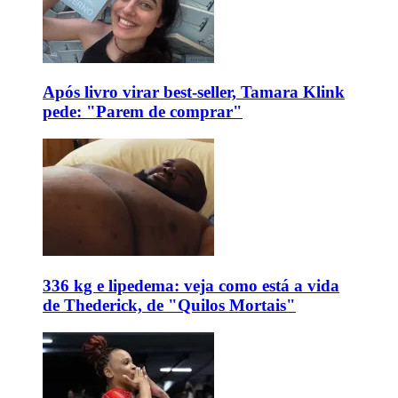
Após livro virar best-seller, Tamara Klink
pede: "Parem de comprar"
336 kg e lipedema: veja como está a vida
de Thederick, de "Quilos Mortais"