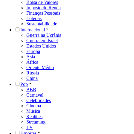
Bolsa de Valores
Imposto de Renda
Finanças Pessoais
Loterias
Sustentabilidade
Internacional
Guerra na Ucrânia
Guerra em Israel
Estados Unidos
Europa
Ásia
África
Oriente Médio
Rússia
China
Pop
BBB
Carnaval
Celebridades
Cinema
Música
Realities
Streaming
TV
Esportes