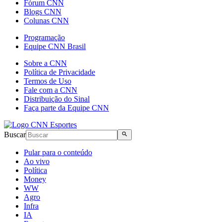
Fórum CNN
Blogs CNN
Colunas CNN
Programação
Equipe CNN Brasil
Sobre a CNN
Política de Privacidade
Termos de Uso
Fale com a CNN
Distribuição do Sinal
Faça parte da Equipe CNN
Buscar
Pular para o conteúdo
Ao vivo
Política
Money
WW
Agro
Infra
IA