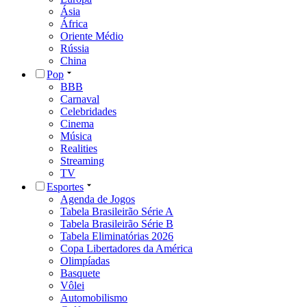
Ásia
África
Oriente Médio
Rússia
China
Pop
BBB
Carnaval
Celebridades
Cinema
Música
Realities
Streaming
TV
Esportes
Agenda de Jogos
Tabela Brasileirão Série A
Tabela Brasileirão Série B
Tabela Eliminatórias 2026
Copa Libertadores da América
Olimpíadas
Basquete
Vôlei
Automobilismo