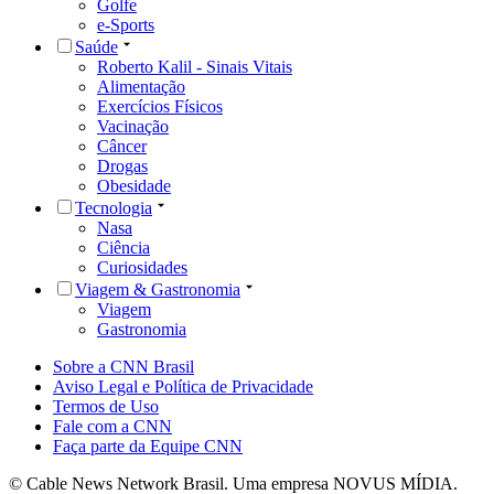
Golfe
e-Sports
Saúde
Roberto Kalil - Sinais Vitais
Alimentação
Exercícios Físicos
Vacinação
Câncer
Drogas
Obesidade
Tecnologia
Nasa
Ciência
Curiosidades
Viagem & Gastronomia
Viagem
Gastronomia
Sobre a CNN Brasil
Aviso Legal e Política de Privacidade
Termos de Uso
Fale com a CNN
Faça parte da Equipe CNN
© Cable News Network Brasil. Uma empresa NOVUS MÍDIA.