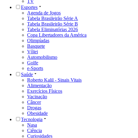
TV
Esportes
Agenda de Jogos
Tabela Brasileirão Série A
Tabela Brasileirão Série B
Tabela Eliminatórias 2026
Copa Libertadores da América
Olimpíadas
Basquete
Vôlei
Automobilismo
Golfe
e-Sports
Saúde
Roberto Kalil - Sinais Vitais
Alimentação
Exercícios Físicos
Vacinação
Câncer
Drogas
Obesidade
Tecnologia
Nasa
Ciência
Curiosidades