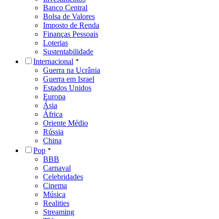
Banco Central
Bolsa de Valores
Imposto de Renda
Finanças Pessoais
Loterias
Sustentabilidade
Internacional
Guerra na Ucrânia
Guerra em Israel
Estados Unidos
Europa
Ásia
África
Oriente Médio
Rússia
China
Pop
BBB
Carnaval
Celebridades
Cinema
Música
Realities
Streaming