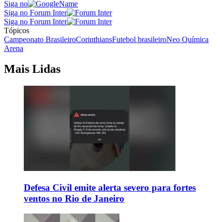
Siga no
Siga no Forum Inter
Siga no Forum Inter
Tópicos
Campeonato Brasileiro
Corinthians
Futebol brasileiro
Neo Química
Arena
Mais Lidas
Defesa Civil emite alerta severo para fortes
ventos no Rio de Janeiro