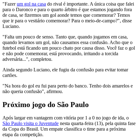
"Fazer
um gol na casa
do rival é importante. A única coisa que falei
para o Daronco e para o quarto árbitro é que estamos jogando fora
de casa, se fizermos um gol aonde temos que comemorar? Temos
que ir para o vestiário comemorar? Para o meio-de-campo?", disse
Luciano.
"Falta um pouco de senso. Tanto que, quando jogamos em casa,
quando levamos um gol, não causamos essa confusão. Acho que o
futebol está ficando um pouco chato por causa disso. Você faz o gol
e não pode comemorar, está provocando, irritando a torcida
adversária...", completou.
Ainda segundo Luciano, ele fugiu da confusão para evitar tomar
cartões.
"Na hora do gol eu fui para perto do banco. Tenho dois amarelos e
não queria confusão", afirmou.
Próximo jogo do São Paulo
Após largar em vantagem com vitória por 1 a 0 no jogo de ida, o
São Paulo visita o Juventude
nesta quarta-feira (13), pela quinta fase
da Copa do Brasil. Um empate classifica o time para a próxima
etapa da competição.