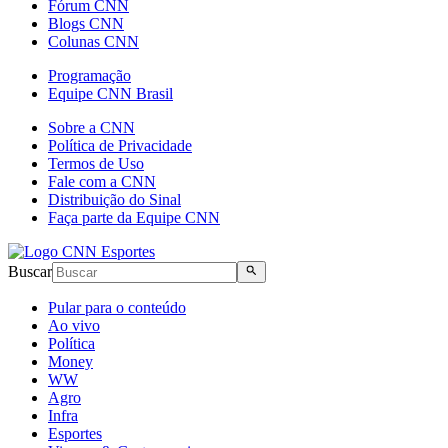
Fórum CNN
Blogs CNN
Colunas CNN
Programação
Equipe CNN Brasil
Sobre a CNN
Política de Privacidade
Termos de Uso
Fale com a CNN
Distribuição do Sinal
Faça parte da Equipe CNN
Buscar
Pular para o conteúdo
Ao vivo
Política
Money
WW
Agro
Infra
Esportes