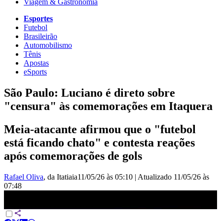
Viagem & Gastronomia
Esportes
Futebol
Brasileirão
Automobilismo
Tênis
Apostas
eSports
São Paulo: Luciano é direto sobre
"censura" às comemorações em Itaquera
Meia-atacante afirmou que o "futebol
está ficando chato" e contesta reações
após comemorações de gols
Rafael Oliva
, da Itatiaia
11/05/26 às 05:10
|
Atualizado
11/05/26 às
07:48
Luciano contesta &quot;censura&quot; às comemorações em
Itaquera | CNN NOVO DIA