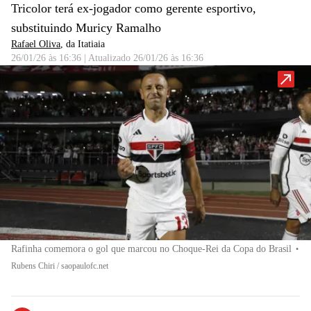
Tricolor terá ex-jogador como gerente esportivo,
substituindo Muricy Ramalho
Rafael Oliva
, da Itatiaia
26/01/26 às 16:36
|
Atualizado
26/01/26 às 16:36
Rafinha comemora o gol que marcou no Choque-Rei da Copa do Brasil
•
Rubens Chiri / saopaulofc.net