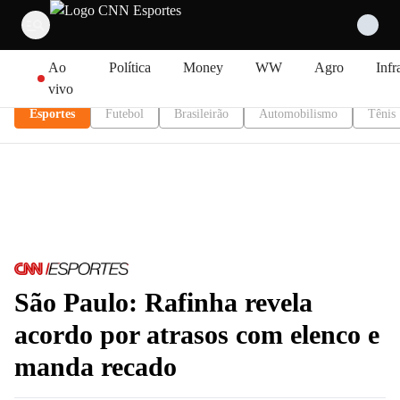
Pular para o conteúdo
Ao
Política
Money
WW
Agro
Infr
vivo
Esportes
Futebol
Brasileirão
Automobilismo
Tênis
São Paulo: Rafinha revela
acordo por atrasos com elenco e
manda recado