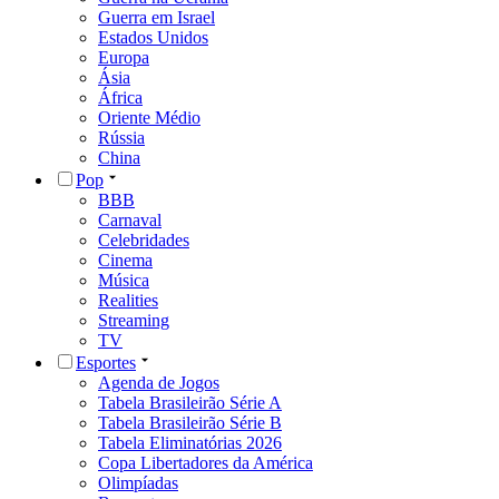
Guerra em Israel
Estados Unidos
Europa
Ásia
África
Oriente Médio
Rússia
China
Pop
BBB
Carnaval
Celebridades
Cinema
Música
Realities
Streaming
TV
Esportes
Agenda de Jogos
Tabela Brasileirão Série A
Tabela Brasileirão Série B
Tabela Eliminatórias 2026
Copa Libertadores da América
Olimpíadas