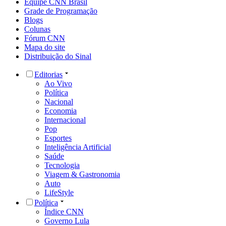
Equipe CNN Brasil
Grade de Programação
Blogs
Colunas
Fórum CNN
Mapa do site
Distribuição do Sinal
Editorias
Ao Vivo
Política
Nacional
Economia
Internacional
Pop
Esportes
Inteligência Artificial
Saúde
Tecnologia
Viagem & Gastronomia
Auto
LifeStyle
Política
Índice CNN
Governo Lula