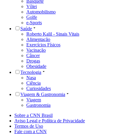
Basquete
Vôlei
Automobilismo
Golfe
e-Sports
Saúde
Roberto Kalil - Sinais Vitais
Alimentação
Exercícios Físicos
Vacinação
Câncer
Drogas
Obesidade
Tecnologia
Nasa
Ciência
Curiosidades
Viagem & Gastronomia
Viagem
Gastronomia
Sobre a CNN Brasil
Aviso Legal e Política de Privacidade
Termos de Uso
Fale com a CNN