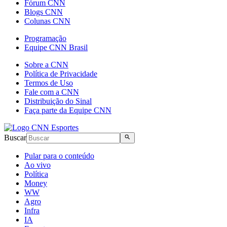
Fórum CNN
Blogs CNN
Colunas CNN
Programação
Equipe CNN Brasil
Sobre a CNN
Política de Privacidade
Termos de Uso
Fale com a CNN
Distribuição do Sinal
Faça parte da Equipe CNN
Buscar
Pular para o conteúdo
Ao vivo
Política
Money
WW
Agro
Infra
IA