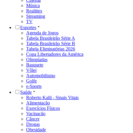
Cinema
Música
Realities
Streaming
TV
Esportes
Agenda de Jogos
Tabela Brasileirão Série A
Tabela Brasileirão Série B
Tabela Eliminatórias 2026
Copa Libertadores da América
Olimpíadas
Basquete
Vôlei
Automobilismo
Golfe
e-Sports
Saúde
Roberto Kalil - Sinais Vitais
Alimentação
Exercícios Físicos
Vacinação
Câncer
Drogas
Obesidade