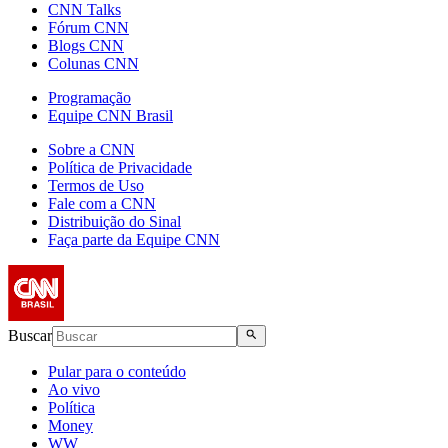
CNN Talks
Fórum CNN
Blogs CNN
Colunas CNN
Programação
Equipe CNN Brasil
Sobre a CNN
Política de Privacidade
Termos de Uso
Fale com a CNN
Distribuição do Sinal
Faça parte da Equipe CNN
Buscar
Pular para o conteúdo
Ao vivo
Política
Money
WW