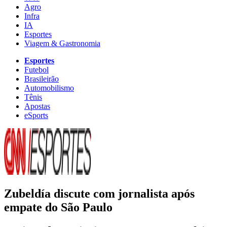
Agro
Infra
IA
Esportes
Viagem & Gastronomia
Esportes
Futebol
Brasileirão
Automobilismo
Tênis
Apostas
eSports
Zubeldía discute com jornalista após
empate do São Paulo