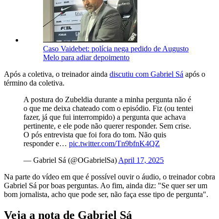
Caso Vaidebet: polícia nega pedido de Augusto
Melo para adiar depoimento
Após a coletiva, o treinador ainda
discutiu com Gabriel Sá
após o
término da coletiva.
A postura do Zubeldia durante a minha pergunta não é
o que me deixa chateado com o episódio. Fiz (ou tentei
fazer, já que fui interrompido) a pergunta que achava
pertinente, e ele pode não querer responder. Sem crise.
O pós entrevista que foi fora do tom. Não quis
responder e…
pic.twitter.com/Tn9bfnK4QZ
— Gabriel Sá (@OGabrielSa)
April 17, 2025
Na parte do vídeo em que é possível ouvir o áudio, o treinador cobra
Gabriel Sá por boas perguntas. Ao fim, ainda diz: "Se quer ser um
bom jornalista, acho que pode ser, não faça esse tipo de pergunta".
Veja a nota de Gabriel Sá