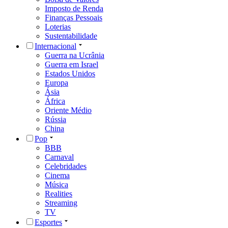
Imposto de Renda
Finanças Pessoais
Loterias
Sustentabilidade
Internacional
Guerra na Ucrânia
Guerra em Israel
Estados Unidos
Europa
Ásia
África
Oriente Médio
Rússia
China
Pop
BBB
Carnaval
Celebridades
Cinema
Música
Realities
Streaming
TV
Esportes