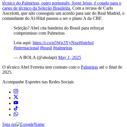
técnico do Palmeiras, outro português, Jorge Jesus, é cotado para o
cargo de técnico da Seleção Brasileira.
Com a recusa de Carlo
Ancelotti, que não conseguiu um acordo para sair do Real Madrid, o
comandante do Al-Hilal passou a ser o plano A da CBF.
Seleção? Abel cita bandeira do Brasil para reforçar
compromisso com Palmeiras
Leia aqui:
https://t.co/q5Wp3YyNnz
#futebol
#internacional
#brasil
#palmeiras
— A BOLA (@abolapt)
May 1, 2025
O técnico Abel Ferreira tem contrato com o
Palmeiras
até o final de
2025.
Acompanhe
Esportes
nas Redes Sociais
Siga no