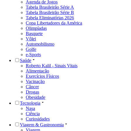
Agenda de Jogos
Tabela Brasileirão Série A
Tabela Brasileirão Série B
Tabela Eliminatórias 2026
Copa Libertadores da América
Olimpíadas
Basquete
Vôlei
Automobilismo
Golfe
e-Sports
Saúde
Roberto Kalil - Sinais Vitais
Alimentação
Exercícios Físicos
Vacinação
Câncer
Drogas
Obesidade
Tecnologia
Nasa
Ciência
Curiosidades
Viagem & Gastronomia
Viagem