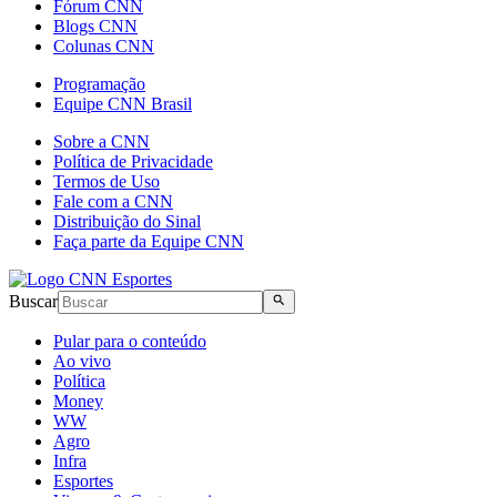
Fórum CNN
Blogs CNN
Colunas CNN
Programação
Equipe CNN Brasil
Sobre a CNN
Política de Privacidade
Termos de Uso
Fale com a CNN
Distribuição do Sinal
Faça parte da Equipe CNN
Buscar
Pular para o conteúdo
Ao vivo
Política
Money
WW
Agro
Infra
Esportes