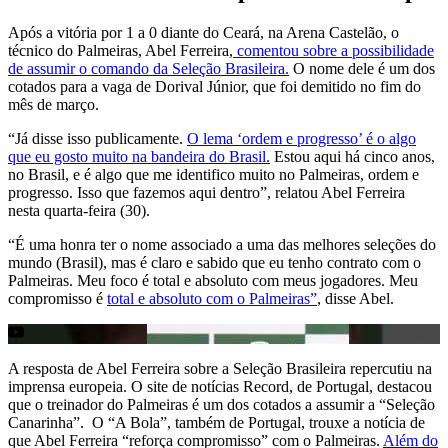
Após a vitória por 1 a 0 diante do Ceará, na Arena Castelão, o
técnico do Palmeiras, Abel Ferreira,
comentou sobre a possibilidade
de assumir o comando da Seleção Brasileira.
O nome dele é um dos
cotados para a vaga de Dorival Júnior, que foi demitido no fim do
mês de março.
“Já disse isso publicamente.
O lema ‘ordem e progresso’ é o algo
que eu gosto muito na bandeira do Brasil.
Estou aqui há cinco anos,
no Brasil, e é algo que me identifico muito no Palmeiras, ordem e
progresso. Isso que fazemos aqui dentro”, relatou Abel Ferreira
nesta quarta-feira (30).
“É uma honra ter o nome associado a uma das melhores seleções do
mundo (Brasil), mas é claro e sabido que eu tenho contrato com o
Palmeiras. Meu foco é total e absoluto com meus jogadores. Meu
compromisso é
total e absoluto com o Palmeiras”
, disse Abel.
A resposta de Abel Ferreira sobre a Seleção Brasileira repercutiu na
imprensa europeia. O site de notícias Record, de Portugal, destacou
que o treinador do Palmeiras é um dos cotados a assumir a “Seleção
Canarinha”. O “A Bola”, também de Portugal, trouxe a notícia de
que Abel Ferreira “reforça compromisso” com o Palmeiras.
Além do